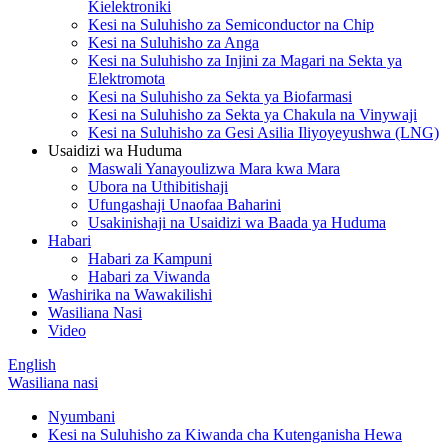
Kielektroniki
Kesi na Suluhisho za Semiconductor na Chip
Kesi na Suluhisho za Anga
Kesi na Suluhisho za Injini za Magari na Sekta ya
Elektromota
Kesi na Suluhisho za Sekta ya Biofarmasi
Kesi na Suluhisho za Sekta ya Chakula na Vinywaji
Kesi na Suluhisho za Gesi Asilia Iliyoyeyushwa (LNG)
Usaidizi wa Huduma
Maswali Yanayoulizwa Mara kwa Mara
Ubora na Uthibitishaji
Ufungashaji Unaofaa Baharini
Usakinishaji na Usaidizi wa Baada ya Huduma
Habari
Habari za Kampuni
Habari za Viwanda
Washirika na Wawakilishi
Wasiliana Nasi
Video
English
Wasiliana nasi
Nyumbani
Kesi na Suluhisho za Kiwanda cha Kutenganisha Hewa