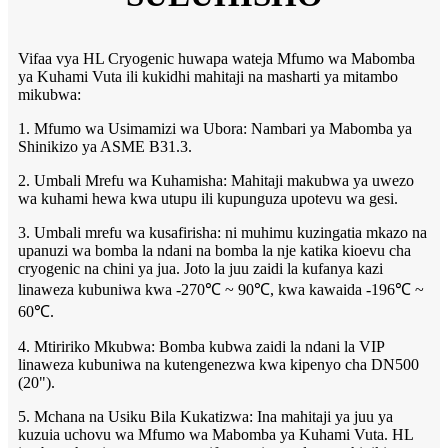
Vifaa vya HL Cryogenic huwapa wateja Mfumo wa Mabomba
ya Kuhami Vuta ili kukidhi mahitaji na masharti ya mitambo
mikubwa:
1. Mfumo wa Usimamizi wa Ubora: Nambari ya Mabomba ya
Shinikizo ya ASME B31.3.
2. Umbali Mrefu wa Kuhamisha: Mahitaji makubwa ya uwezo
wa kuhami hewa kwa utupu ili kupunguza upotevu wa gesi.
3. Umbali mrefu wa kusafirisha: ni muhimu kuzingatia mkazo na
upanuzi wa bomba la ndani na bomba la nje katika kioevu cha
cryogenic na chini ya jua. Joto la juu zaidi la kufanya kazi
linaweza kubuniwa kwa -270℃ ~ 90℃, kwa kawaida -196℃ ~
60℃.
4. Mtiririko Mkubwa: Bomba kubwa zaidi la ndani la VIP
linaweza kubuniwa na kutengenezwa kwa kipenyo cha DN500
(20").
5. Mchana na Usiku Bila Kukatizwa: Ina mahitaji ya juu ya
kuzuia uchovu wa Mfumo wa Mabomba ya Kuhami Vuta. HL