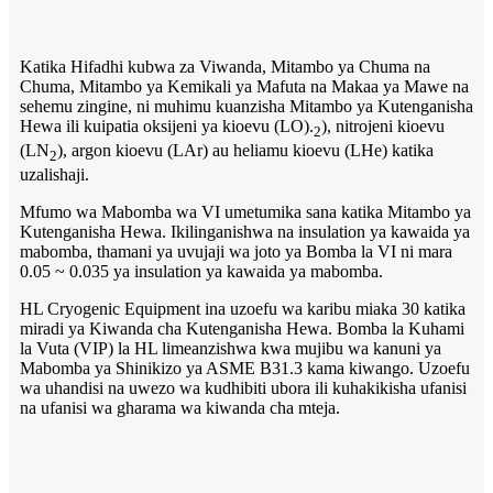
Katika Hifadhi kubwa za Viwanda, Mitambo ya Chuma na
Chuma, Mitambo ya Kemikali ya Mafuta na Makaa ya Mawe na
sehemu zingine, ni muhimu kuanzisha Mitambo ya Kutenganisha
Hewa ili kuipatia oksijeni ya kioevu (LO).
), nitrojeni kioevu
2
(LN
), argon kioevu (LAr) au heliamu kioevu (LHe) katika
2
uzalishaji.
Mfumo wa Mabomba wa VI umetumika sana katika Mitambo ya
Kutenganisha Hewa. Ikilinganishwa na insulation ya kawaida ya
mabomba, thamani ya uvujaji wa joto ya Bomba la VI ni mara
0.05 ~ 0.035 ya insulation ya kawaida ya mabomba.
HL Cryogenic Equipment ina uzoefu wa karibu miaka 30 katika
miradi ya Kiwanda cha Kutenganisha Hewa. Bomba la Kuhami
la Vuta (VIP) la HL limeanzishwa kwa mujibu wa kanuni ya
Mabomba ya Shinikizo ya ASME B31.3 kama kiwango. Uzoefu
wa uhandisi na uwezo wa kudhibiti ubora ili kuhakikisha ufanisi
na ufanisi wa gharama wa kiwanda cha mteja.