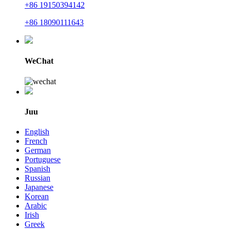
+86 19150394142
+86 18090111643
WeChat
Juu
English
French
German
Portuguese
Spanish
Russian
Japanese
Korean
Arabic
Irish
Greek