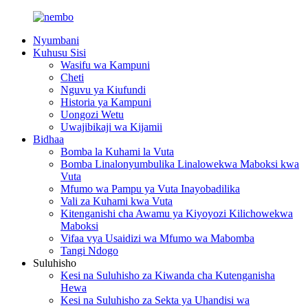
Nyumbani
Kuhusu Sisi
Wasifu wa Kampuni
Cheti
Nguvu ya Kiufundi
Historia ya Kampuni
Uongozi Wetu
Uwajibikaji wa Kijamii
Bidhaa
Bomba la Kuhami la Vuta
Bomba Linalonyumbulika Linalowekwa Maboksi kwa
Vuta
Mfumo wa Pampu ya Vuta Inayobadilika
Vali za Kuhami kwa Vuta
Kitenganishi cha Awamu ya Kiyoyozi Kilichowekwa
Maboksi
Vifaa vya Usaidizi wa Mfumo wa Mabomba
Tangi Ndogo
Suluhisho
Kesi na Suluhisho za Kiwanda cha Kutenganisha
Hewa
Kesi na Suluhisho za Sekta ya Uhandisi wa