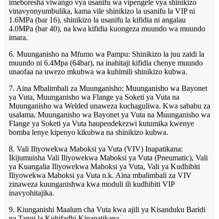
imeboresha viwango vya usanifu wa vipengele vya shinikizo
vinavyonyumbulika, kama vile shinikizo la usanifu la VIP ni
1.6MPa (bar 16), shinikizo la usanifu la kifidia ni angalau
4.0MPa (bar 40), na kwa kifidia kuongeza muundo wa muundo
imara.
6. Muunganisho na Mfumo wa Pampu: Shinikizo la juu zaidi la
muundo ni 6.4Mpa (64bar), na inahitaji kifidia chenye muundo
unaofaa na uwezo mkubwa wa kuhimili shinikizo kubwa.
7. Aina Mbalimbali za Muunganisho: Muunganisho wa Bayonet
ya Vuta, Muunganisho wa Flange ya Soketi ya Vuta na
Muunganisho wa Welded unaweza kuchaguliwa. Kwa sababu za
usalama, Muunganisho wa Bayonet ya Vuta na Muunganisho wa
Flange ya Soketi ya Vuta haupendekezwi kutumika kwenye
bomba lenye kipenyo kikubwa na shinikizo kubwa.
8. Vali Iliyowekwa Maboksi ya Vuta (VIV) Inapatikana:
Ikijumuisha Vali Iliyowekwa Maboksi ya Vuta (Pneumatic), Vali
ya Kuangalia Iliyowekwa Maboksi ya Vuta, Vali ya Kudhibiti
Iliyowekwa Maboksi ya Vuta n.k. Aina mbalimbali za VIV
zinaweza kuunganishwa kwa moduli ili kudhibiti VIP
inavyohitajika.
9. Kiunganishi Maalum cha Vuta kwa ajili ya Kisanduku Baridi
na Tangi la Kuhifadhi Kinapatikana.