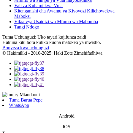
Mfumo wa Pampu ya Vuta Inayobadilika
Vali za Kuhami kwa Vuta
Kitenganishi cha Awamu ya Kiyoyozi Kilichowekwa
Maboksi
Vifaa vya Usaidizi wa Mfumo wa Mabomba
Tangi Ndogo
Tuma Uchunguzi: Uko tayari kujifunza zaidi
Hakuna kitu bora kuliko kuona matokeo ya mwisho.
Bonyeza kwa uchunguzi
© Hakimiliki - 2010-2025: Haki Zote Zimehifadhiwa.
Tuma Barua Pepe
WhatsApp
Android
IOS
x