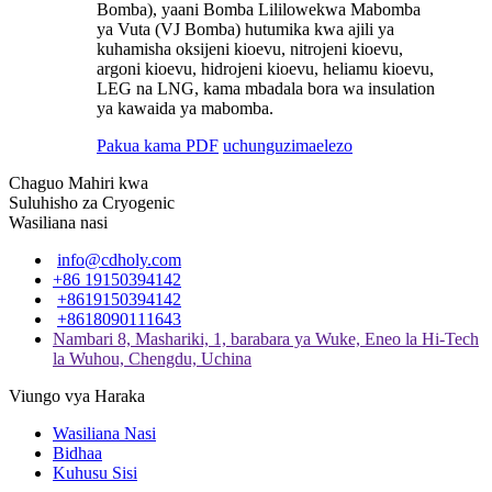
Bomba), yaani Bomba Lililowekwa Mabomba
ya Vuta (VJ Bomba) hutumika kwa ajili ya
kuhamisha oksijeni kioevu, nitrojeni kioevu,
argoni kioevu, hidrojeni kioevu, heliamu kioevu,
LEG na LNG, kama mbadala bora wa insulation
ya kawaida ya mabomba.
Pakua kama PDF
uchunguzi
maelezo
Chaguo Mahiri kwa
Suluhisho za Cryogenic
Wasiliana nasi
info@cdholy.com
+86 19150394142
+8619150394142
+8618090111643
Nambari 8, Mashariki, 1, barabara ya Wuke, Eneo la Hi-Tech
la Wuhou, Chengdu, Uchina
Viungo vya Haraka
Wasiliana Nasi
Bidhaa
Kuhusu Sisi