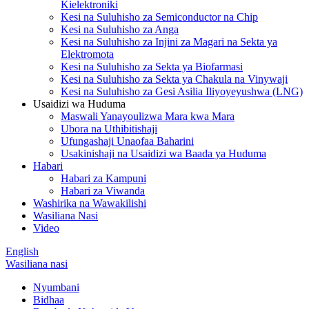
Kielektroniki
Kesi na Suluhisho za Semiconductor na Chip
Kesi na Suluhisho za Anga
Kesi na Suluhisho za Injini za Magari na Sekta ya
Elektromota
Kesi na Suluhisho za Sekta ya Biofarmasi
Kesi na Suluhisho za Sekta ya Chakula na Vinywaji
Kesi na Suluhisho za Gesi Asilia Iliyoyeyushwa (LNG)
Usaidizi wa Huduma
Maswali Yanayoulizwa Mara kwa Mara
Ubora na Uthibitishaji
Ufungashaji Unaofaa Baharini
Usakinishaji na Usaidizi wa Baada ya Huduma
Habari
Habari za Kampuni
Habari za Viwanda
Washirika na Wawakilishi
Wasiliana Nasi
Video
English
Wasiliana nasi
Nyumbani
Bidhaa