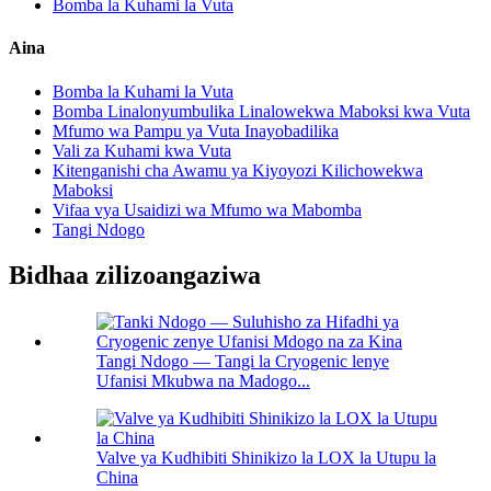
Bomba la Kuhami la Vuta
Aina
Bomba la Kuhami la Vuta
Bomba Linalonyumbulika Linalowekwa Maboksi kwa Vuta
Mfumo wa Pampu ya Vuta Inayobadilika
Vali za Kuhami kwa Vuta
Kitenganishi cha Awamu ya Kiyoyozi Kilichowekwa
Maboksi
Vifaa vya Usaidizi wa Mfumo wa Mabomba
Tangi Ndogo
Bidhaa zilizoangaziwa
Tangi Ndogo — Tangi la Cryogenic lenye
Ufanisi Mkubwa na Madogo...
Valve ya Kudhibiti Shinikizo la LOX la Utupu la
China