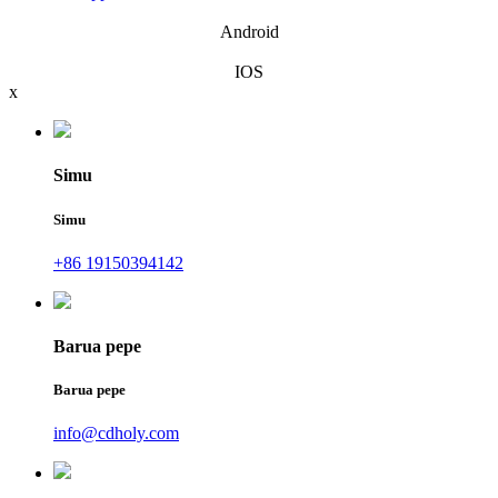
Android
IOS
x
Simu
Simu
+86 19150394142
Barua pepe
Barua pepe
info@cdholy.com