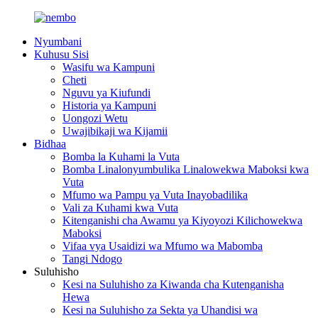
Nyumbani
Kuhusu Sisi
Wasifu wa Kampuni
Cheti
Nguvu ya Kiufundi
Historia ya Kampuni
Uongozi Wetu
Uwajibikaji wa Kijamii
Bidhaa
Bomba la Kuhami la Vuta
Bomba Linalonyumbulika Linalowekwa Maboksi kwa
Vuta
Mfumo wa Pampu ya Vuta Inayobadilika
Vali za Kuhami kwa Vuta
Kitenganishi cha Awamu ya Kiyoyozi Kilichowekwa
Maboksi
Vifaa vya Usaidizi wa Mfumo wa Mabomba
Tangi Ndogo
Suluhisho
Kesi na Suluhisho za Kiwanda cha Kutenganisha
Hewa
Kesi na Suluhisho za Sekta ya Uhandisi wa