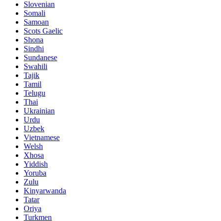
Slovenian
Somali
Samoan
Scots Gaelic
Shona
Sindhi
Sundanese
Swahili
Tajik
Tamil
Telugu
Thai
Ukrainian
Urdu
Uzbek
Vietnamese
Welsh
Xhosa
Yiddish
Yoruba
Zulu
Kinyarwanda
Tatar
Oriya
Turkmen