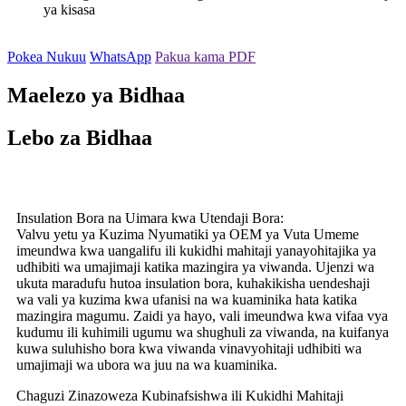
ya kisasa
Pokea Nukuu
WhatsApp
Pakua kama PDF
Maelezo ya Bidhaa
Lebo za Bidhaa
Insulation Bora na Uimara kwa Utendaji Bora:
Valvu yetu ya Kuzima Nyumatiki ya OEM ya Vuta Umeme
imeundwa kwa uangalifu ili kukidhi mahitaji yanayohitajika ya
udhibiti wa umajimaji katika mazingira ya viwanda. Ujenzi wa
ukuta maradufu hutoa insulation bora, kuhakikisha uendeshaji
wa vali ya kuzima kwa ufanisi na wa kuaminika hata katika
mazingira magumu. Zaidi ya hayo, vali imeundwa kwa vifaa vya
kudumu ili kuhimili ugumu wa shughuli za viwanda, na kuifanya
kuwa suluhisho bora kwa viwanda vinavyohitaji udhibiti wa
umajimaji wa ubora wa juu na wa kuaminika.
Chaguzi Zinazoweza Kubinafsishwa ili Kukidhi Mahitaji