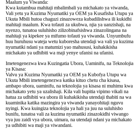
Maalum ya Viwanda:
Kwa kutambua mahitaji mbalimbali ya michakato ya viwanda,
Vali yetu ya Kuzima Nyumatiki ya OEM ya Kusafisha Utupu ya
Ukuta Mbili hutoa chaguzi zinazoweza kubadilishwa ili kukidhi
mahitaji maalum. Kwa tofauti za ukubwa, njia ya uanzishaji, na
nyenzo, tunatoa suluhisho zilizobinafsishwa zinazolingana na
mahitaji ya kipekee ya mifumo tofauti ya viwanda. Unyumbufu
huu huruhusu wateja wetu kuboresha utendaji wa vali ya kuzima
nyumatiki ndani ya matumizi yao mahususi, kuhakikisha
michakato ya udhibiti wa maji yenye ufanisi na ufanisi.
Imetengenezwa kwa Kuzingatia Ubora, Uaminifu, na Teknolojia
ya Kisasa:
Valvu ya Kuzima Nyumatiki ya OEM ya Kubofya Utupu wa
Ukuta Mbili imetengenezwa katika kituo chetu cha kisasa,
ambapo ubora, uaminifu, na teknolojia ya kisasa ni muhimu kwa
michakato yetu ya uzalishaji. Kila vali hupitia vipimo vikali na
hatua za udhibiti wa ubora ili kuhakikisha utendaji thabiti na wa
kuaminika katika mazingira ya viwanda yanayohitaji nguvu
nyingi. Kwa kuingiza teknolojia ya hali ya juu na suluhisho
bunifu, tunatoa vali za kuzima nyumatiki zinazokidhi viwango
vya juu zaidi vya ubora, uimara, na utendaji ndani ya michakato
ya udhibiti wa maji ya viwandani.