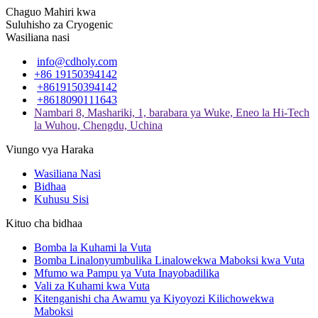
Chaguo Mahiri kwa
Suluhisho za Cryogenic
Wasiliana nasi
info@cdholy.com
+86 19150394142
+8619150394142
+8618090111643
Nambari 8, Mashariki, 1, barabara ya Wuke, Eneo la Hi-Tech
la Wuhou, Chengdu, Uchina
Viungo vya Haraka
Wasiliana Nasi
Bidhaa
Kuhusu Sisi
Kituo cha bidhaa
Bomba la Kuhami la Vuta
Bomba Linalonyumbulika Linalowekwa Maboksi kwa Vuta
Mfumo wa Pampu ya Vuta Inayobadilika
Vali za Kuhami kwa Vuta
Kitenganishi cha Awamu ya Kiyoyozi Kilichowekwa
Maboksi