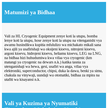
Matumizi ya Bidhaa
Vali za HL Cryogenic Equipment zenye koti la utupu, bomba
lenye koti la utupu, hose zenye koti la utupu na vitenganishi vya
awamu husindikwa kupitia mfululizo wa michakato mikali sana
kwa ajili ya usafirishaji wa oksijeni kioevu, nitrojeni kioevu,
argoni kioevu, hidrojeni kioevu, heliamu kioevu, LEG na LNG,
na bidhaa hizi huhudumiwa kwa vifaa vya cryogenic (km
matangi ya cryogenic na dewars n.k.) katika tasnia za
utenganishaji wa hewa, gesi, usafiri wa anga, vifaa vya
elektroniki, superconductor, chipsi, duka la dawa, benki ya simu,
chakula na vinywaji, uundaji wa otomatiki, bidhaa za mpira na
utafiti wa kisayansi n.k.
Vali ya Kuzima ya Nyumatiki