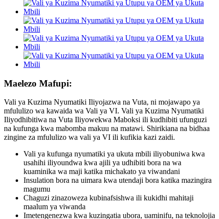
Maelezo Mafupi:
Vali ya Kuzima Nyumatiki Iliyojazwa na Vuta, ni mojawapo ya
mfululizo wa kawaida wa Vali ya VI. Vali ya Kuzima Nyumatiki
Iliyodhibitiwa na Vuta Iliyowekwa Maboksi ili kudhibiti ufunguzi
na kufunga kwa mabomba makuu na matawi. Shirikiana na bidhaa
zingine za mfululizo wa vali ya VI ili kufikia kazi zaidi.
Vali ya kufunga nyumatiki ya ukuta mbili iliyobuniwa kwa
usahihi iliyoundwa kwa ajili ya udhibiti bora na wa
kuaminika wa maji katika michakato ya viwandani
Insulation bora na uimara kwa utendaji bora katika mazingira
magumu
Chaguzi zinazoweza kubinafsishwa ili kukidhi mahitaji
maalum ya viwanda
Imetengenezwa kwa kuzingatia ubora, uaminifu, na teknolojia