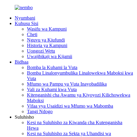
Nyumbani
Kuhusu Sisi
Wasifu wa Kampuni
Cheti
Nguvu ya Kiufundi
Historia ya Kampuni
Uongozi Wetu
Uwajibikaji wa Kijamii
Bidhaa
Bomba la Kuhami la Vuta
Bomba Linalonyumbulika Linalowekwa Maboksi kwa
Vuta
Mfumo wa Pampu ya Vuta Inayobadilika
Vali za Kuhami kwa Vuta
Kitenganishi cha Awamu ya Kiyoyozi Kilichowekwa
Maboksi
Vifaa vya Usaidizi wa Mfumo wa Mabomba
Tangi Ndogo
Suluhisho
Kesi na Suluhisho za Kiwanda cha Kutenganisha
Hewa
Kesi na Suluhisho za Sekta ya Uhandisi wa