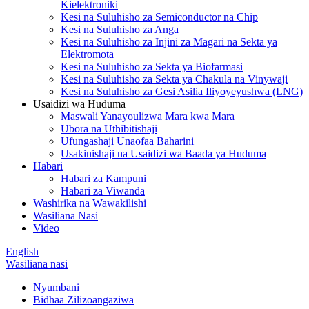
Kielektroniki
Kesi na Suluhisho za Semiconductor na Chip
Kesi na Suluhisho za Anga
Kesi na Suluhisho za Injini za Magari na Sekta ya
Elektromota
Kesi na Suluhisho za Sekta ya Biofarmasi
Kesi na Suluhisho za Sekta ya Chakula na Vinywaji
Kesi na Suluhisho za Gesi Asilia Iliyoyeyushwa (LNG)
Usaidizi wa Huduma
Maswali Yanayoulizwa Mara kwa Mara
Ubora na Uthibitishaji
Ufungashaji Unaofaa Baharini
Usakinishaji na Usaidizi wa Baada ya Huduma
Habari
Habari za Kampuni
Habari za Viwanda
Washirika na Wawakilishi
Wasiliana Nasi
Video
English
Wasiliana nasi
Nyumbani
Bidhaa Zilizoangaziwa