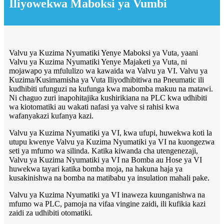
Iliyowekwa Maboksi ya Vumbi
Valvu ya Kuzima Nyumatiki Yenye Maboksi ya Vuta, yaani
Valvu ya Kuzima Nyumatiki Yenye Majaketi ya Vuta, ni
mojawapo ya mfululizo wa kawaida wa Valvu ya VI. Valvu ya
Kuzima/Kusimamisha ya Vuta Iliyodhibitiwa na Pneumatic ili
kudhibiti ufunguzi na kufunga kwa mabomba makuu na matawi.
Ni chaguo zuri inapohitajika kushirikiana na PLC kwa udhibiti
wa kiotomatiki au wakati nafasi ya valve si rahisi kwa
wafanyakazi kufanya kazi.
Valvu ya Kuzima Nyumatiki ya VI, kwa ufupi, huwekwa koti la
utupu kwenye Valvu ya Kuzima Nyumatiki ya VI na kuongezwa
seti ya mfumo wa silinda. Katika kiwanda cha utengenezaji,
Valvu ya Kuzima Nyumatiki ya VI na Bomba au Hose ya VI
huwekwa tayari katika bomba moja, na hakuna haja ya
kusakinishwa na bomba na matibabu ya insulation mahali pake.
Valvu ya Kuzima Nyumatiki ya VI inaweza kuunganishwa na
mfumo wa PLC, pamoja na vifaa vingine zaidi, ili kufikia kazi
zaidi za udhibiti otomatiki.