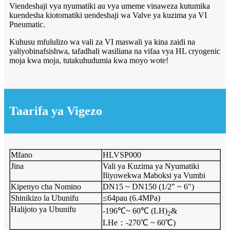
Viendeshaji vya nyumatiki au vya umeme vinaweza kutumika
kuendesha kiotomatiki uendeshaji wa Valve ya kuzima ya VI
Pneumatic.
Kuhusu mfululizo wa vali za VI maswali ya kina zaidi na
yaliyobinafsishwa, tafadhali wasiliana na vifaa vya HL cryogenic
moja kwa moja, tutakuhudumia kwa moyo wote!
Taarifa ya Vigezo
Mfano
HLVSP000
Jina
Vali ya Kuzima ya Nyumatiki
Iliyowekwa Maboksi ya Vumbi
Kipenyo cha Nomino
DN15 ~ DN150 (1/2" ~ 6")
Shinikizo la Ubunifu
≤64pau (6.4MPa)
Halijoto ya Ubunifu
-196℃~ 60℃ (LH)
&
2
LHe：-270℃ ~ 60℃)