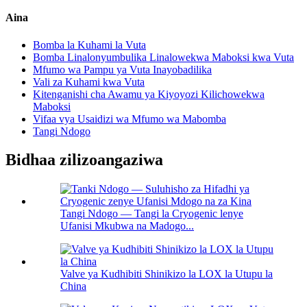
Aina
Bomba la Kuhami la Vuta
Bomba Linalonyumbulika Linalowekwa Maboksi kwa Vuta
Mfumo wa Pampu ya Vuta Inayobadilika
Vali za Kuhami kwa Vuta
Kitenganishi cha Awamu ya Kiyoyozi Kilichowekwa
Maboksi
Vifaa vya Usaidizi wa Mfumo wa Mabomba
Tangi Ndogo
Bidhaa zilizoangaziwa
Tangi Ndogo — Tangi la Cryogenic lenye
Ufanisi Mkubwa na Madogo...
Valve ya Kudhibiti Shinikizo la LOX la Utupu la
China