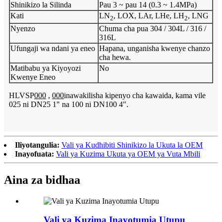
Shinikizo la Silinda
Pau 3 ~ pau 14 (0.3 ~ 1.4MPa)
Kati
LN
, LOX, LAr, LHe, LH
, LNG
2
2
Nyenzo
Chuma cha pua 304 / 304L / 316 /
316L
Ufungaji wa ndani ya eneo
Hapana, unganisha kwenye chanzo
cha hewa.
Matibabu ya Kiyoyozi
No
Kwenye Eneo
HLVSP
000
,
000
inawakilisha kipenyo cha kawaida, kama vile
025 ni DN25 1" na 100 ni DN100 4".
Iliyotangulia:
Vali ya Kudhibiti Shinikizo la Ukuta la OEM
Inayofuata:
Vali ya Kuzima Ukuta ya OEM ya Vuta Mbili
Aina za bidhaa
Vali ya Kuzima Inayotumia Utupu