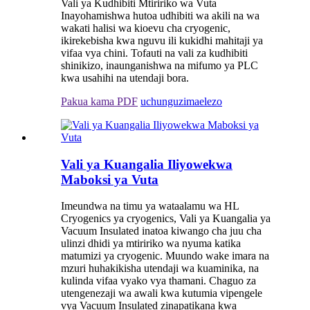
Vali ya Kudhibiti Mtiririko wa Vuta
Inayohamishwa hutoa udhibiti wa akili na wa
wakati halisi wa kioevu cha cryogenic,
ikirekebisha kwa nguvu ili kukidhi mahitaji ya
vifaa vya chini. Tofauti na vali za kudhibiti
shinikizo, inaunganishwa na mifumo ya PLC
kwa usahihi na utendaji bora.
Pakua kama PDF
uchunguzi
maelezo
Vali ya Kuangalia Iliyowekwa
Maboksi ya Vuta
Imeundwa na timu ya wataalamu wa HL
Cryogenics ya cryogenics, Vali ya Kuangalia ya
Vacuum Insulated inatoa kiwango cha juu cha
ulinzi dhidi ya mtiririko wa nyuma katika
matumizi ya cryogenic. Muundo wake imara na
mzuri huhakikisha utendaji wa kuaminika, na
kulinda vifaa vyako vya thamani. Chaguo za
utengenezaji wa awali kwa kutumia vipengele
vya Vacuum Insulated zinapatikana kwa