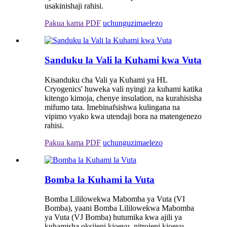
usakinishaji rahisi.
Pakua kama PDF
uchunguzi
maelezo
Sanduku la Vali la Kuhami kwa Vuta
Kisanduku cha Vali ya Kuhami ya HL
Cryogenics' huweka vali nyingi za kuhami katika
kitengo kimoja, chenye insulation, na kurahisisha
mifumo tata. Imebinafsishwa kulingana na
vipimo vyako kwa utendaji bora na matengenezo
rahisi.
Pakua kama PDF
uchunguzi
maelezo
Bomba la Kuhami la Vuta
Bomba Lililowekwa Mabomba ya Vuta (VI
Bomba), yaani Bomba Lililowekwa Mabomba
ya Vuta (VJ Bomba) hutumika kwa ajili ya
kuhamisha oksijeni kioevu, nitrojeni kioevu,