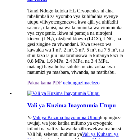
Tangi Ndogo kutoka HL Cryogenics ni aina
mbalimbali za vyombo vya kuhifadhia vyenye
utupu vilivyotengenezwa kwa ajili ya uhifadhi
salama, ufanisi, na wa kuaminika wa vimiminika
vya cryogenic, ikiwa ni pamoja na nitrojeni
kioevu (LN₂), oksijeni kioevu (LOX), LNG, na
gesi zingine za viwandani. Kwa uwezo wa
kawaida wa 1 m³, 2 m³, 3 m³, 5 m³, na 7.5 m³, na
shinikizo la juu linaloruhusiwa la kufanya kazi la
0.8 MPa, 1.6 MPa, 2.4 MPa, na 3.4 MPa,
matangi haya hutoa suluhisho zinazofaa kwa
matumizi ya maabara, viwanda, na matibabu.
Pakua kama PDF
uchunguzi
maelezo
Vali ya Kuzima Inayotumia Utupu
Ya
Vali ya Kuzima Inayotumia Utupu
hupunguza
uvujaji wa joto katika mifumo ya cryogenic,
tofauti na vali za kawaida zilizowekwa maboksi.
Vali hii, sehemu muhimu ya
Vali ya Kuhami ya