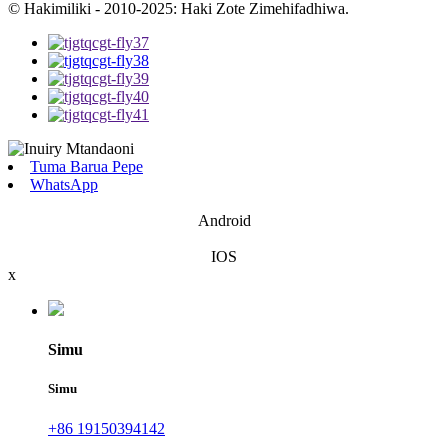
© Hakimiliki - 2010-2025: Haki Zote Zimehifadhiwa.
Tuma Barua Pepe
WhatsApp
Android
IOS
x
Simu
Simu
+86 19150394142