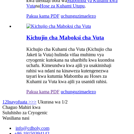
kwa utendaji bora wa
Mabomba ya Kuhami kwa
Vuta
na
Hose za Kuhami Utupu
.
Pakua kama PDF
uchunguzi
maelezo
Kichujio cha Maboksi cha Vuta
Kichujio cha Kuhami cha Vuta (Kichujio cha
Jaketi la Vuta) hulinda vifaa muhimu vya
cryogenic kutokana na uharibifu kwa kuondoa
uchafu. Kimeundwa kwa ajili ya usakinishaji
rahisi wa ndani na kinaweza kutengenezwa
tayari kwa kutumia Mabomba au Hoses za
Kuhami za Vuta kwa ajili ya usanidi rahisi.
Pakua kama PDF
uchunguzi
maelezo
1
2
Inayofuata >
>>
Ukurasa wa 1/2
Chaguo Mahiri kwa
Suluhisho za Cryogenic
Wasiliana nasi
info@cdholy.com
+86 19150394142