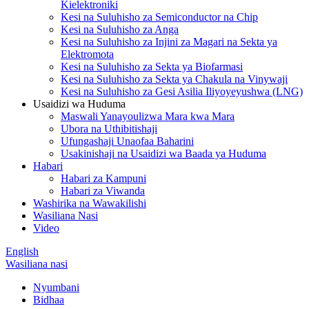
Kielektroniki
Kesi na Suluhisho za Semiconductor na Chip
Kesi na Suluhisho za Anga
Kesi na Suluhisho za Injini za Magari na Sekta ya
Elektromota
Kesi na Suluhisho za Sekta ya Biofarmasi
Kesi na Suluhisho za Sekta ya Chakula na Vinywaji
Kesi na Suluhisho za Gesi Asilia Iliyoyeyushwa (LNG)
Usaidizi wa Huduma
Maswali Yanayoulizwa Mara kwa Mara
Ubora na Uthibitishaji
Ufungashaji Unaofaa Baharini
Usakinishaji na Usaidizi wa Baada ya Huduma
Habari
Habari za Kampuni
Habari za Viwanda
Washirika na Wawakilishi
Wasiliana Nasi
Video
English
Wasiliana nasi
Nyumbani
Bidhaa