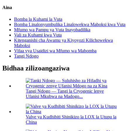
Aina
Bomba la Kuhami la Vuta
Bomba Linalonyumbulika Linalowekwa Maboksi kwa Vuta
Mfumo wa Pampu ya Vuta Inayobadilika
Vali za Kuhami kwa Vuta
Kitenganishi cha Awamu ya Kiyoyozi Kilichowekwa
Maboksi
Vifaa vya Usaidizi wa Mfumo wa Mabomba
Tangi Ndogo
Bidhaa zilizoangaziwa
Tangi Ndogo — Tangi la Cryogenic lenye
Ufanisi Mkubwa na Madogo...
Valve ya Kudhibiti Shinikizo la LOX la Utupu la
China