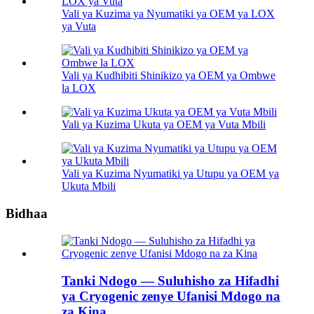
Vali ya Kuzima ya Nyumatiki ya OEM ya LOX
ya Vuta
Vali ya Kudhibiti Shinikizo ya OEM ya Ombwe
la LOX
Vali ya Kuzima Ukuta ya OEM ya Vuta Mbili
Vali ya Kuzima Nyumatiki ya Utupu ya OEM ya
Ukuta Mbili
Bidhaa
Tanki Ndogo — Suluhisho za Hifadhi
ya Cryogenic zenye Ufanisi Mdogo na
za Kina