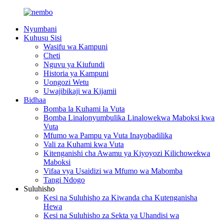
Nyumbani
Kuhusu Sisi
Wasifu wa Kampuni
Cheti
Nguvu ya Kiufundi
Historia ya Kampuni
Uongozi Wetu
Uwajibikaji wa Kijamii
Bidhaa
Bomba la Kuhami la Vuta
Bomba Linalonyumbulika Linalowekwa Maboksi kwa
Vuta
Mfumo wa Pampu ya Vuta Inayobadilika
Vali za Kuhami kwa Vuta
Kitenganishi cha Awamu ya Kiyoyozi Kilichowekwa
Maboksi
Vifaa vya Usaidizi wa Mfumo wa Mabomba
Tangi Ndogo
Suluhisho
Kesi na Suluhisho za Kiwanda cha Kutenganisha
Hewa
Kesi na Suluhisho za Sekta ya Uhandisi wa