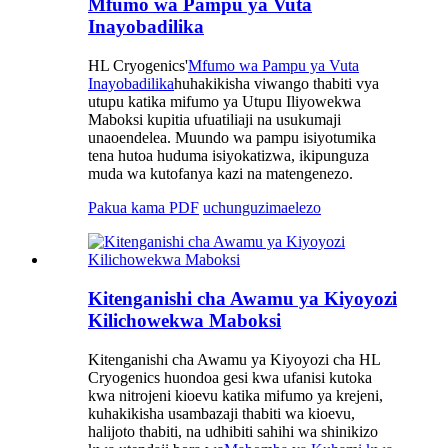
Mfumo wa Pampu ya Vuta
Inayobadilika
HL Cryogenics'
Mfumo wa Pampu ya Vuta
Inayobadilika
huhakikisha viwango thabiti vya
utupu katika mifumo ya Utupu Iliyowekwa
Maboksi kupitia ufuatiliaji na usukumaji
unaoendelea. Muundo wa pampu isiyotumika
tena hutoa huduma isiyokatizwa, ikipunguza
muda wa kutofanya kazi na matengenezo.
Pakua kama PDF
uchunguzi
maelezo
Kitenganishi cha Awamu ya Kiyoyozi
Kilichowekwa Maboksi
Kitenganishi cha Awamu ya Kiyoyozi cha HL
Cryogenics huondoa gesi kwa ufanisi kutoka
kwa nitrojeni kioevu katika mifumo ya krejeni,
kuhakikisha usambazaji thabiti wa kioevu,
halijoto thabiti, na udhibiti sahihi wa shinikizo