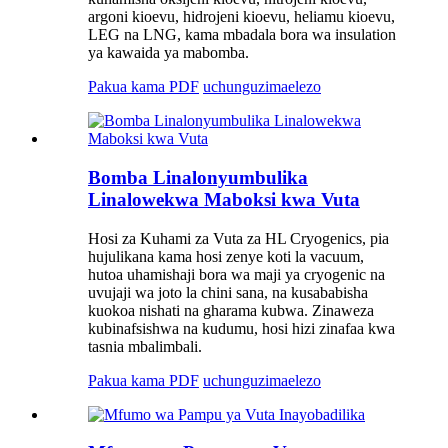
argoni kioevu, hidrojeni kioevu, heliamu kioevu,
LEG na LNG, kama mbadala bora wa insulation
ya kawaida ya mabomba.
Pakua kama PDF
uchunguzi
maelezo
Bomba Linalonyumbulika
Linalowekwa Maboksi kwa Vuta
Hosi za Kuhami za Vuta za HL Cryogenics, pia
hujulikana kama hosi zenye koti la vacuum,
hutoa uhamishaji bora wa maji ya cryogenic na
uvujaji wa joto la chini sana, na kusababisha
kuokoa nishati na gharama kubwa. Zinaweza
kubinafsishwa na kudumu, hosi hizi zinafaa kwa
tasnia mbalimbali.
Pakua kama PDF
uchunguzi
maelezo