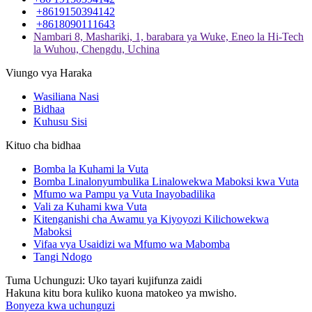
+8619150394142
+8618090111643
Nambari 8, Mashariki, 1, barabara ya Wuke, Eneo la Hi-Tech
la Wuhou, Chengdu, Uchina
Viungo vya Haraka
Wasiliana Nasi
Bidhaa
Kuhusu Sisi
Kituo cha bidhaa
Bomba la Kuhami la Vuta
Bomba Linalonyumbulika Linalowekwa Maboksi kwa Vuta
Mfumo wa Pampu ya Vuta Inayobadilika
Vali za Kuhami kwa Vuta
Kitenganishi cha Awamu ya Kiyoyozi Kilichowekwa
Maboksi
Vifaa vya Usaidizi wa Mfumo wa Mabomba
Tangi Ndogo
Tuma Uchunguzi: Uko tayari kujifunza zaidi
Hakuna kitu bora kuliko kuona matokeo ya mwisho.
Bonyeza kwa uchunguzi