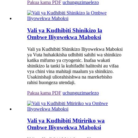
Pakua kama PDF
uchunguzi
maelezo
Vali ya Kudhibiti Shinikizo la
Ombwe Iliyowekwa Maboksi
Vali ya Kudhibiti Shinikizo Iliyowekwa Maboksi
ya Vuta huhakikisha udhibiti sahihi wa shinikizo
katika mifumo ya cryogenic. Inafaa wakati
shinikizo la tanki la kuhifadhi halitoshi au vifaa
vya chini vina mahitaji maalum ya shinikizo.
Usakinishaji uliorahisishwa na marekebisho
rahisi huongeza utendaji.
Pakua kama PDF
uchunguzi
maelezo
Vali ya Kudhibiti Mtiririko wa
Ombwe Iliyowekwa Maboksi