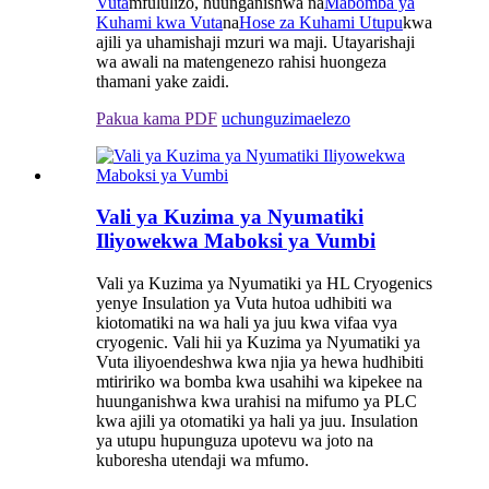
Vuta
mfululizo, huunganishwa na
Mabomba ya
Kuhami kwa Vuta
na
Hose za Kuhami Utupu
kwa
ajili ya uhamishaji mzuri wa maji. Utayarishaji
wa awali na matengenezo rahisi huongeza
thamani yake zaidi.
Pakua kama PDF
uchunguzi
maelezo
Vali ya Kuzima ya Nyumatiki
Iliyowekwa Maboksi ya Vumbi
Vali ya Kuzima ya Nyumatiki ya HL Cryogenics
yenye Insulation ya Vuta hutoa udhibiti wa
kiotomatiki na wa hali ya juu kwa vifaa vya
cryogenic. Vali hii ya Kuzima ya Nyumatiki ya
Vuta iliyoendeshwa kwa njia ya hewa hudhibiti
mtiririko wa bomba kwa usahihi wa kipekee na
huunganishwa kwa urahisi na mifumo ya PLC
kwa ajili ya otomatiki ya hali ya juu. Insulation
ya utupu hupunguza upotevu wa joto na
kuboresha utendaji wa mfumo.