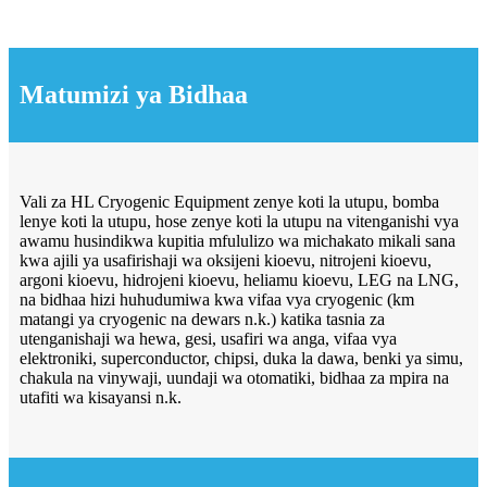
Matumizi ya Bidhaa
Vali za HL Cryogenic Equipment zenye koti la utupu, bomba
lenye koti la utupu, hose zenye koti la utupu na vitenganishi vya
awamu husindikwa kupitia mfululizo wa michakato mikali sana
kwa ajili ya usafirishaji wa oksijeni kioevu, nitrojeni kioevu,
argoni kioevu, hidrojeni kioevu, heliamu kioevu, LEG na LNG,
na bidhaa hizi huhudumiwa kwa vifaa vya cryogenic (km
matangi ya cryogenic na dewars n.k.) katika tasnia za
utenganishaji wa hewa, gesi, usafiri wa anga, vifaa vya
elektroniki, superconductor, chipsi, duka la dawa, benki ya simu,
chakula na vinywaji, uundaji wa otomatiki, bidhaa za mpira na
utafiti wa kisayansi n.k.