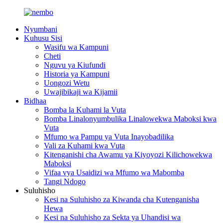
Nyumbani
Kuhusu Sisi
Wasifu wa Kampuni
Cheti
Nguvu ya Kiufundi
Historia ya Kampuni
Uongozi Wetu
Uwajibikaji wa Kijamii
Bidhaa
Bomba la Kuhami la Vuta
Bomba Linalonyumbulika Linalowekwa Maboksi kwa
Vuta
Mfumo wa Pampu ya Vuta Inayobadilika
Vali za Kuhami kwa Vuta
Kitenganishi cha Awamu ya Kiyoyozi Kilichowekwa
Maboksi
Vifaa vya Usaidizi wa Mfumo wa Mabomba
Tangi Ndogo
Suluhisho
Kesi na Suluhisho za Kiwanda cha Kutenganisha
Hewa
Kesi na Suluhisho za Sekta ya Uhandisi wa