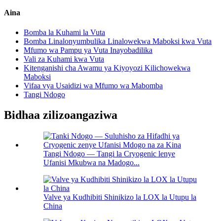
Aina
Bomba la Kuhami la Vuta
Bomba Linalonyumbulika Linalowekwa Maboksi kwa Vuta
Mfumo wa Pampu ya Vuta Inayobadilika
Vali za Kuhami kwa Vuta
Kitenganishi cha Awamu ya Kiyoyozi Kilichowekwa
Maboksi
Vifaa vya Usaidizi wa Mfumo wa Mabomba
Tangi Ndogo
Bidhaa zilizoangaziwa
Tangi Ndogo — Tangi la Cryogenic lenye
Ufanisi Mkubwa na Madogo...
Valve ya Kudhibiti Shinikizo la LOX la Utupu la
China