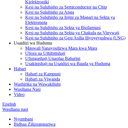
Kielektroniki
Kesi na Suluhisho za Semiconductor na Chip
Kesi na Suluhisho za Anga
Kesi na Suluhisho za Injini za Magari na Sekta ya
Elektromota
Kesi na Suluhisho za Sekta ya Biofarmasi
Kesi na Suluhisho za Sekta ya Chakula na Vinywaji
Kesi na Suluhisho za Gesi Asilia Iliyoyeyushwa (LNG)
Usaidizi wa Huduma
Maswali Yanayoulizwa Mara kwa Mara
Ubora na Uthibitishaji
Ufungashaji Unaofaa Baharini
Usakinishaji na Usaidizi wa Baada ya Huduma
Habari
Habari za Kampuni
Habari za Viwanda
Washirika na Wawakilishi
Wasiliana Nasi
Video
English
Wasiliana nasi
Nyumbani
Bidhaa Zilizoangaziwa