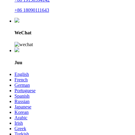
+86 18090111643
WeChat
Juu
English
French
German
Portuguese
Spanish
Russian
Japanese
Korean
Arabic
Irish
Greek
Turkish