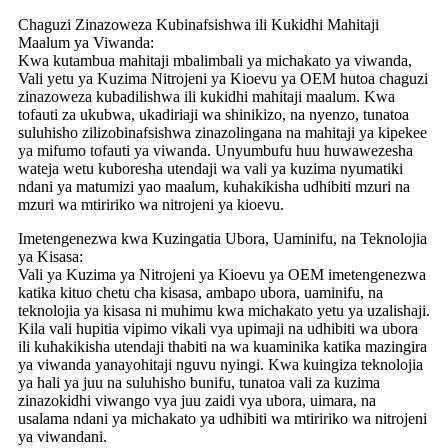
Chaguzi Zinazoweza Kubinafsishwa ili Kukidhi Mahitaji
Maalum ya Viwanda:
Kwa kutambua mahitaji mbalimbali ya michakato ya viwanda,
Vali yetu ya Kuzima Nitrojeni ya Kioevu ya OEM hutoa chaguzi
zinazoweza kubadilishwa ili kukidhi mahitaji maalum. Kwa
tofauti za ukubwa, ukadiriaji wa shinikizo, na nyenzo, tunatoa
suluhisho zilizobinafsishwa zinazolingana na mahitaji ya kipekee
ya mifumo tofauti ya viwanda. Unyumbufu huu huwawezesha
wateja wetu kuboresha utendaji wa vali ya kuzima nyumatiki
ndani ya matumizi yao maalum, kuhakikisha udhibiti mzuri na
mzuri wa mtiririko wa nitrojeni ya kioevu.
Imetengenezwa kwa Kuzingatia Ubora, Uaminifu, na Teknolojia
ya Kisasa:
Vali ya Kuzima ya Nitrojeni ya Kioevu ya OEM imetengenezwa
katika kituo chetu cha kisasa, ambapo ubora, uaminifu, na
teknolojia ya kisasa ni muhimu kwa michakato yetu ya uzalishaji.
Kila vali hupitia vipimo vikali vya upimaji na udhibiti wa ubora
ili kuhakikisha utendaji thabiti na wa kuaminika katika mazingira
ya viwanda yanayohitaji nguvu nyingi. Kwa kuingiza teknolojia
ya hali ya juu na suluhisho bunifu, tunatoa vali za kuzima
zinazokidhi viwango vya juu zaidi vya ubora, uimara, na
usalama ndani ya michakato ya udhibiti wa mtiririko wa nitrojeni
ya viwandani.