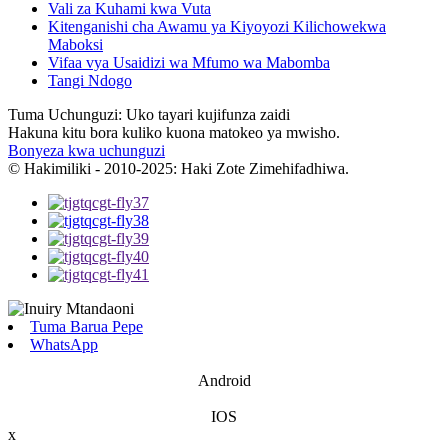
Vali za Kuhami kwa Vuta
Kitenganishi cha Awamu ya Kiyoyozi Kilichowekwa
Maboksi
Vifaa vya Usaidizi wa Mfumo wa Mabomba
Tangi Ndogo
Tuma Uchunguzi: Uko tayari kujifunza zaidi
Hakuna kitu bora kuliko kuona matokeo ya mwisho.
Bonyeza kwa uchunguzi
© Hakimiliki - 2010-2025: Haki Zote Zimehifadhiwa.
Tuma Barua Pepe
WhatsApp
Android
IOS
x