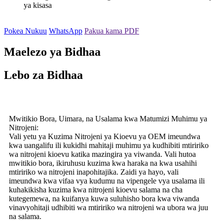
ya kisasa
Pokea Nukuu
WhatsApp
Pakua kama PDF
Maelezo ya Bidhaa
Lebo za Bidhaa
Mwitikio Bora, Uimara, na Usalama kwa Matumizi Muhimu ya
Nitrojeni:
Vali yetu ya Kuzima Nitrojeni ya Kioevu ya OEM imeundwa
kwa uangalifu ili kukidhi mahitaji muhimu ya kudhibiti mtiririko
wa nitrojeni kioevu katika mazingira ya viwanda. Vali hutoa
mwitikio bora, ikiruhusu kuzima kwa haraka na kwa usahihi
mtiririko wa nitrojeni inapohitajika. Zaidi ya hayo, vali
imeundwa kwa vifaa vya kudumu na vipengele vya usalama ili
kuhakikisha kuzima kwa nitrojeni kioevu salama na cha
kutegemewa, na kuifanya kuwa suluhisho bora kwa viwanda
vinavyohitaji udhibiti wa mtiririko wa nitrojeni wa ubora wa juu
na salama.