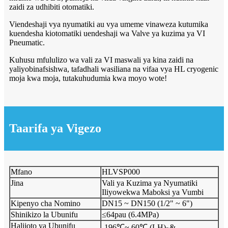
zaidi za udhibiti otomatiki.
Viendeshaji vya nyumatiki au vya umeme vinaweza kutumika
kuendesha kiotomatiki uendeshaji wa Valve ya kuzima ya VI
Pneumatic.
Kuhusu mfululizo wa vali za VI maswali ya kina zaidi na
yaliyobinafsishwa, tafadhali wasiliana na vifaa vya HL cryogenic
moja kwa moja, tutakuhudumia kwa moyo wote!
Taarifa ya Vigezo
Mfano
HLVSP000
Jina
Vali ya Kuzima ya Nyumatiki
Iliyowekwa Maboksi ya Vumbi
Kipenyo cha Nomino
DN15 ~ DN150 (1/2" ~ 6")
Shinikizo la Ubunifu
≤64pau (6.4MPa)
Halijoto ya Ubunifu
-196℃~ 60℃ (LH)
&