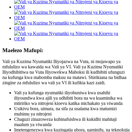
Maelezo Mafupi:
Vali ya Kuzima Nyumatiki Iliyojazwa na Vuta, ni mojawapo ya
mfululizo wa kawaida wa Vali ya VI. Vali ya Kuzima Nyumatiki
Iliyodhibitiwa na Vuta Iliyowekwa Maboksi ili kudhibiti ufunguzi
na kufunga kwa mabomba makuu na matawi. Shirikiana na bidhaa
zingine za mfululizo wa vali ya VI ili kufikia kazi zaidi.
Vali ya kufunga nyumatiki iliyobuniwa kwa usahihi
iliyoundwa kwa ajili ya udhibiti bora na wa kuaminika wa
mtiririko wa nitrojeni kioevu katika michakato ya viwanda
Usikivu bora, uimara, na sifa za usalama kwa matumizi
muhimu ya nitrojeni
Chaguzi zinazoweza kubinafsishwa ili kukidhi mahitaji
maalum ya viwanda
Imetengenezwa kwa kuzingatia ubora, uaminifu, na teknolojia