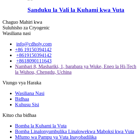
Sanduku la Vali la Kuhami kwa Vuta
Chaguo Mahiri kwa
Suluhisho za Cryogenic
Wasiliana nasi
info@cdholy.com
+86 19150394142
+8619150394142
+8618090111643
Nambari 8, Mashariki, 1, barabara ya Wuke, Eneo la Hi-Tech
la Wuhou, Chengdu, Uchina
Viungo vya Haraka
Wasiliana Nasi
Bidhaa
Kuhusu Sisi
Kituo cha bidhaa
Bomba la Kuhami la Vuta
Bomba Linalonyumbulika Linalowekwa Maboksi kwa Vuta
Mfumo wa Pampu ya Vuta Inayobadilika