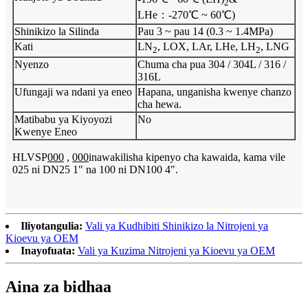
2
LHe：-270℃ ~ 60℃)
Shinikizo la Silinda
Pau 3 ~ pau 14 (0.3 ~ 1.4MPa)
Kati
LN
, LOX, LAr, LHe, LH
, LNG
2
2
Nyenzo
Chuma cha pua 304 / 304L / 316 /
316L
Ufungaji wa ndani ya eneo
Hapana, unganisha kwenye chanzo
cha hewa.
Matibabu ya Kiyoyozi
No
Kwenye Eneo
HLVSP
000
,
000
inawakilisha kipenyo cha kawaida, kama vile
025 ni DN25 1" na 100 ni DN100 4".
Iliyotangulia:
Vali ya Kudhibiti Shinikizo la Nitrojeni ya
Kioevu ya OEM
Inayofuata:
Vali ya Kuzima Nitrojeni ya Kioevu ya OEM
Aina za bidhaa