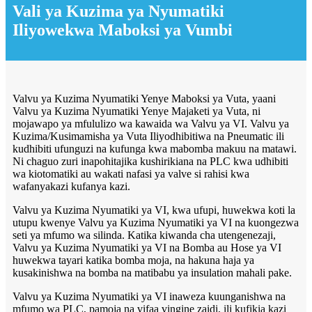
Vali ya Kuzima ya Nyumatiki
Iliyowekwa Maboksi ya Vumbi
Valvu ya Kuzima Nyumatiki Yenye Maboksi ya Vuta, yaani
Valvu ya Kuzima Nyumatiki Yenye Majaketi ya Vuta, ni
mojawapo ya mfululizo wa kawaida wa Valvu ya VI. Valvu ya
Kuzima/Kusimamisha ya Vuta Iliyodhibitiwa na Pneumatic ili
kudhibiti ufunguzi na kufunga kwa mabomba makuu na matawi.
Ni chaguo zuri inapohitajika kushirikiana na PLC kwa udhibiti
wa kiotomatiki au wakati nafasi ya valve si rahisi kwa
wafanyakazi kufanya kazi.
Valvu ya Kuzima Nyumatiki ya VI, kwa ufupi, huwekwa koti la
utupu kwenye Valvu ya Kuzima Nyumatiki ya VI na kuongezwa
seti ya mfumo wa silinda. Katika kiwanda cha utengenezaji,
Valvu ya Kuzima Nyumatiki ya VI na Bomba au Hose ya VI
huwekwa tayari katika bomba moja, na hakuna haja ya
kusakinishwa na bomba na matibabu ya insulation mahali pake.
Valvu ya Kuzima Nyumatiki ya VI inaweza kuunganishwa na
mfumo wa PLC, pamoja na vifaa vingine zaidi, ili kufikia kazi