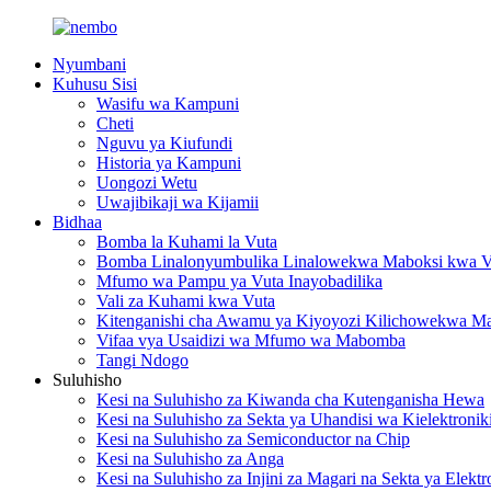
Nyumbani
Kuhusu Sisi
Wasifu wa Kampuni
Cheti
Nguvu ya Kiufundi
Historia ya Kampuni
Uongozi Wetu
Uwajibikaji wa Kijamii
Bidhaa
Bomba la Kuhami la Vuta
Bomba Linalonyumbulika Linalowekwa Maboksi kwa V
Mfumo wa Pampu ya Vuta Inayobadilika
Vali za Kuhami kwa Vuta
Kitenganishi cha Awamu ya Kiyoyozi Kilichowekwa M
Vifaa vya Usaidizi wa Mfumo wa Mabomba
Tangi Ndogo
Suluhisho
Kesi na Suluhisho za Kiwanda cha Kutenganisha Hewa
Kesi na Suluhisho za Sekta ya Uhandisi wa Kielektronik
Kesi na Suluhisho za Semiconductor na Chip
Kesi na Suluhisho za Anga
Kesi na Suluhisho za Injini za Magari na Sekta ya Elekt