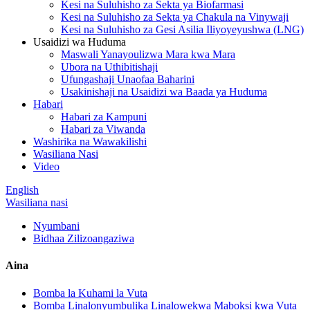
Kesi na Suluhisho za Sekta ya Biofarmasi
Kesi na Suluhisho za Sekta ya Chakula na Vinywaji
Kesi na Suluhisho za Gesi Asilia Iliyoyeyushwa (LNG)
Usaidizi wa Huduma
Maswali Yanayoulizwa Mara kwa Mara
Ubora na Uthibitishaji
Ufungashaji Unaofaa Baharini
Usakinishaji na Usaidizi wa Baada ya Huduma
Habari
Habari za Kampuni
Habari za Viwanda
Washirika na Wawakilishi
Wasiliana Nasi
Video
English
Wasiliana nasi
Nyumbani
Bidhaa Zilizoangaziwa
Aina
Bomba la Kuhami la Vuta
Bomba Linalonyumbulika Linalowekwa Maboksi kwa Vuta