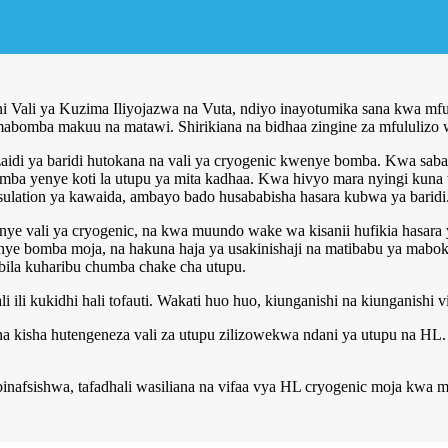
i Vali ya Kuzima Iliyojazwa na Vuta, ndiyo inayotumika sana kwa mf
abomba makuu na matawi. Shirikiana na bidhaa zingine za mfululizo wa v
di ya baridi hutokana na vali ya cryogenic kwenye bomba. Kwa sababu
bomba yenye koti la utupu ya mita kadhaa. Kwa hivyo mara nyingi kuna
sulation ya kawaida, ambayo bado husababisha hasara kubwa ya baridi
 vali ya cryogenic, na kwa muundo wake wa kisanii hufikia hasara ya
 bomba moja, na hakuna haja ya usakinishaji na matibabu ya maboksi
bila kuharibu chumba chake cha utupu.
 ili kukidhi hali tofauti. Wakati huo huo, kiunganishi na kiunganishi 
 na kisha hutengeneza vali za utupu zilizowekwa ndani ya utupu na HL
obinafsishwa, tafadhali wasiliana na vifaa vya HL cryogenic moja kw