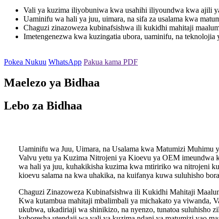
Vali ya kuzima iliyobuniwa kwa usahihi iliyoundwa kwa ajili y
Uaminifu wa hali ya juu, uimara, na sifa za usalama kwa matum
Chaguzi zinazoweza kubinafsishwa ili kukidhi mahitaji maalu
Imetengenezwa kwa kuzingatia ubora, uaminifu, na teknolojia 
Pokea Nukuu
WhatsApp
Pakua kama PDF
Maelezo ya Bidhaa
Lebo za Bidhaa
Uaminifu wa Juu, Uimara, na Usalama kwa Matumizi Muhimu ya
Valvu yetu ya Kuzima Nitrojeni ya Kioevu ya OEM imeundwa kwa 
wa hali ya juu, kuhakikisha kuzima kwa mtiririko wa nitrojeni 
kioevu salama na kwa uhakika, na kuifanya kuwa suluhisho bora 
Chaguzi Zinazoweza Kubinafsishwa ili Kukidhi Mahitaji Maal
Kwa kutambua mahitaji mbalimbali ya michakato ya viwanda, Va
ukubwa, ukadiriaji wa shinikizo, na nyenzo, tunatoa suluhisho
kuboresha utendaji wa vali ya kuzima ndani ya matumizi yao maal