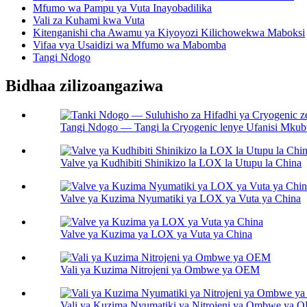
Mfumo wa Pampu ya Vuta Inayobadilika
Vali za Kuhami kwa Vuta
Kitenganishi cha Awamu ya Kiyoyozi Kilichowekwa Maboksi
Vifaa vya Usaidizi wa Mfumo wa Mabomba
Tangi Ndogo
Bidhaa zilizoangaziwa
Tangi Ndogo — Tangi la Cryogenic lenye Ufanisi Mku
Valve ya Kudhibiti Shinikizo la LOX la Utupu la China
Valve ya Kuzima Nyumatiki ya LOX ya Vuta ya China
Valve ya Kuzima ya LOX ya Vuta ya China
Vali ya Kuzima Nitrojeni ya Ombwe ya OEM
Vali ya Kuzima Nyumatiki ya Nitrojeni ya Ombwe ya 