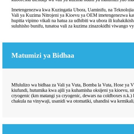
Imetengenezwa kwa Kuzingatia Ubora, Uaminifu, na Teknolojia 
Vali ya Kuzima Nitrojeni ya Kioevu ya OEM imetengenezwa katika
hupitia vipimo vikali na hatua za udhibiti wa ubora ili kuhakiki
suluhisho bunifu, tunatoa vali za kuzima zinazokidhi viwango vy
Matumizi ya Bidhaa
Mfululizo wa bidhaa za Vali ya Vuta, Bomba la Vuta, Hose ya V
kiufundi, hutumika kwa ajili ya kuhamisha oksijeni ya kioevu, 
cryogenic (km matangi ya cryogenic, dewars na coldboxes n.k.) ka
chakula na vinywaji, usanidi wa otomatiki, uhandisi wa kemikali