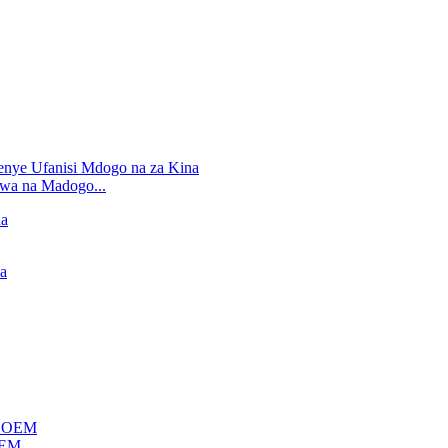
bwa na Madogo...
OEM