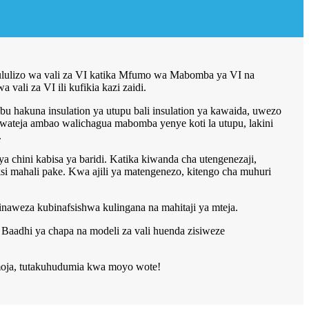
ululizo wa vali za VI katika Mfumo wa Mabomba ya VI na
ali za VI ili kufikia kazi zaidi.
 hakuna insulation ya utupu bali insulation ya kawaida, uwezo
 wateja ambao walichagua mabomba yenye koti la utupu, lakini
.
 chini kabisa ya baridi. Katika kiwanda cha utengenezaji,
 mahali pake. Kwa ajili ya matengenezo, kitengo cha muhuri
vinaweza kubinafsishwa kulingana na mahitaji ya mteja.
. Baadhi ya chapa na modeli za vali huenda zisiweze
a moja, tutakuhudumia kwa moyo wote!