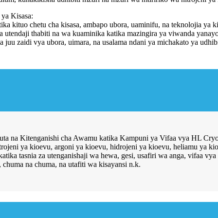
ya Kisasa:
 kituo chetu cha kisasa, ambapo ubora, uaminifu, na teknolojia ya ki
sha utendaji thabiti na wa kuaminika katika mazingira ya viwanda yanayo
a juu zaidi vya ubora, uimara, na usalama ndani ya michakato ya udhibi
uta na Kitenganishi cha Awamu katika Kampuni ya Vifaa vya HL Cryog
nitrojeni ya kioevu, argoni ya kioevu, hidrojeni ya kioevu, heliamu y
tika tasnia za utenganishaji wa hewa, gesi, usafiri wa anga, vifaa vya 
, chuma na chuma, na utafiti wa kisayansi n.k.