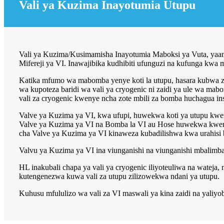
Vali ya Kuzima Inayotumia Utupu
Vali ya Kuzima/Kusimamisha Inayotumia Maboksi ya Vuta, yaan
Mifereji ya VI. Inawajibika kudhibiti ufunguzi na kufunga kwa m
Katika mfumo wa mabomba yenye koti la utupu, hasara kubwa zai
wa kupoteza baridi wa vali ya cryogenic ni zaidi ya ule wa ma
vali za cryogenic kwenye ncha zote mbili za bomba huchagua in
Valve ya Kuzima ya VI, kwa ufupi, huwekwa koti ya utupu kwenye
Valve ya Kuzima ya VI na Bomba la VI au Hose huwekwa kwenye
cha Valve ya Kuzima ya VI kinaweza kubadilishwa kwa urahisi 
Valvu ya Kuzima ya VI ina viunganishi na viunganishi mbalimbali
HL inakubali chapa ya vali ya cryogenic iliyoteuliwa na wateja,
kutengenezwa kuwa vali za utupu zilizowekwa ndani ya utupu.
Kuhusu mfululizo wa vali za VI maswali ya kina zaidi na yaliy