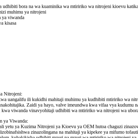
a udhibiti bora na wa kuaminika wa mtiririko wa nitrojeni kioevu kati
izi muhimu ya nitrojeni
m ya viwanda
ya kisasa
 Nitrojeni:
uangalifu ili kukidhi mahitaji muhimu ya kudhibiti mtiririko wa nitr
kunakohitajika. Zaidi ya hayo, valve imeundwa kwa vifaa vya kudumu na
kwa viwanda vinavyohitaji udhibiti wa mtiririko wa nitrojeni wa ubor
um ya Viwanda:
li yetu ya Kuzima Nitrojeni ya Kioevu ya OEM hutoa chaguzi zinazowe
 zilizobinafsishwa zinazolingana na mahitaji ya kipekee ya mifumo to
um, kuhakikisha udhibiti mzuri na mzuri wa mtiririko wa nitrojeni ya