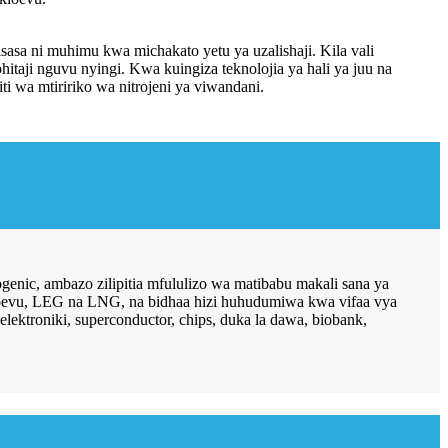
sasa ni muhimu kwa michakato yetu ya uzalishaji. Kila vali
hitaji nguvu nyingi. Kwa kuingiza teknolojia ya hali ya juu na
ti wa mtiririko wa nitrojeni ya viwandani.
enic, ambazo zilipitia mfululizo wa matibabu makali sana ya
a kioevu, LEG na LNG, na bidhaa hizi huhudumiwa kwa vifaa vya
elektroniki, superconductor, chips, duka la dawa, biobank,