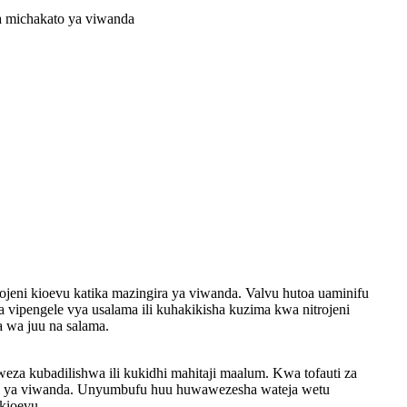
ka michakato ya viwanda
ojeni kioevu katika mazingira ya viwanda. Valvu hutoa uaminifu
 vipengele vya usalama ili kuhakikisha kuzima kwa nitrojeni
a wa juu na salama.
za kubadilishwa ili kukidhi mahitaji maalum. Kwa tofauti za
fauti ya viwanda. Unyumbufu huu huwawezesha wateja wetu
 kioevu.