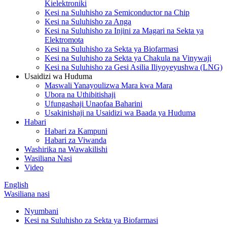
Kielektroniki
Kesi na Suluhisho za Semiconductor na Chip
Kesi na Suluhisho za Anga
Kesi na Suluhisho za Injini za Magari na Sekta ya
Elektromota
Kesi na Suluhisho za Sekta ya Biofarmasi
Kesi na Suluhisho za Sekta ya Chakula na Vinywaji
Kesi na Suluhisho za Gesi Asilia Iliyoyeyushwa (LNG)
Usaidizi wa Huduma
Maswali Yanayoulizwa Mara kwa Mara
Ubora na Uthibitishaji
Ufungashaji Unaofaa Baharini
Usakinishaji na Usaidizi wa Baada ya Huduma
Habari
Habari za Kampuni
Habari za Viwanda
Washirika na Wawakilishi
Wasiliana Nasi
Video
English
Wasiliana nasi
Nyumbani
Kesi na Suluhisho za Sekta ya Biofarmasi