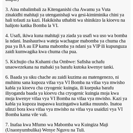
3. Aina mbalimbali za Kitenganishi cha Awamu ya Vuta
zinakidhi mahitaji ya utenganishaji wa gesi-kimiminika chini ya
hali tofauti za kazi. Hakikisha uthabiti wa shinikizo la kioevu na
halijoto katika Bomba la VI.
4. Usafi, ikiwa kuna mahitaji ya ziada ya usafi wa uso wa bomba
la ndani. Inashauriwa wateja wachague mabomba ya chuma cha
pua ya BA au EP kama mabomba ya ndani ya VIP ili kupunguza
zaidi kumwagika kwa chuma cha pua.
5. Kichujio cha Kuhami cha Ombwe: Safisha uchafu
unaowezekana na mabaki ya barafu kutoka kwenye tanki.
6. Baada ya siku chache au zaidi kuzima au matengenezo, ni
muhimu sana kupoza vifaa vya VI Bomba na vifaa vya mwisho
kabla ya kioevu cha cryogenic kuingia, ili kuepuka barafu
iliyoganda baada ya kioevu cha cryogenic kuingia moja kwa
moja kwenye vifaa vya VI Bomba na vifaa vya mwisho. Kazi ya
kabla ya kupoza inapaswa kuzingatiwa katika muundo. Inatoa
ulinzi bora kwa vifaa vya mwisho na vifaa vya usaidizi vya VI
Bomba kama vile vali.
7. Inafaa kwa Mfumo wa Mabomba wa Kuingiza Maji
(Unaonyumbulika) Wenye Nguvu na Tuli.