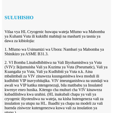
SULUHISHO
Vifaa vya HL Cryogenic huwapa wateja Mfumo wa Mabomba
ya Kuhami Vuta ili kukidhi mahitaji na masharti ya tasnia ya
dawa za kibiolojia:
1. Mfumo wa Usimamizi wa Ubora: Nambari ya Mabomba ya
Shinikizo ya ASME B31.3.
2. VI Bomba Linalodhibitiwa na Vali Iliyohamishwa ya Vuta
(VIV): Ikijumuisha Vali ya Kuzima ya Vuta (Pneumatic), Vali ya
Kuangalia ya Vuta, Vali ya Kudhibiti ya Vuta n.k. Aina
mbalimbali za VIV zinaweza kuunganishwa kwa moduli ili
kudhibiti VIP inavyohitajika. VIV imeunganishwa na uundaji wa
awali wa VIP katika mtengenezaji, bila matibabu ya Insulated
kwenye eneo husika. Kitengo cha muhuri cha VIV kinaweza
kubadilishwa kwa urahisi. (HL inakubali chapa ya vali ya
cryogenic iliyoteuliwa na wateja, na kisha hutengeneza vali za
insulation ya utupu na HL. Baadhi ya chapa na modeli za vali
huenda zisiweze kutengenezwa kuwa vali za insulation ya
utupu.)