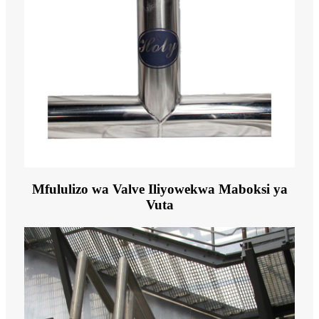
Mfululizo wa Valve Iliyowekwa Maboksi ya
Vuta