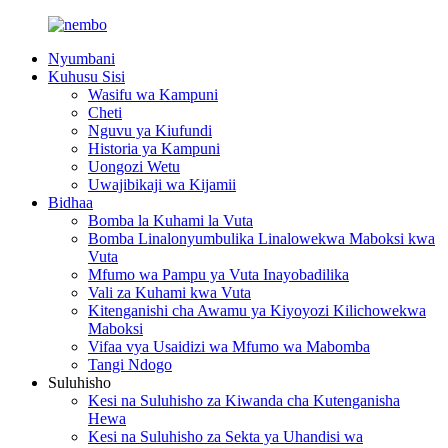
Nyumbani
Kuhusu Sisi
Wasifu wa Kampuni
Cheti
Nguvu ya Kiufundi
Historia ya Kampuni
Uongozi Wetu
Uwajibikaji wa Kijamii
Bidhaa
Bomba la Kuhami la Vuta
Bomba Linalonyumbulika Linalowekwa Maboksi kwa
Vuta
Mfumo wa Pampu ya Vuta Inayobadilika
Vali za Kuhami kwa Vuta
Kitenganishi cha Awamu ya Kiyoyozi Kilichowekwa
Maboksi
Vifaa vya Usaidizi wa Mfumo wa Mabomba
Tangi Ndogo
Suluhisho
Kesi na Suluhisho za Kiwanda cha Kutenganisha
Hewa
Kesi na Suluhisho za Sekta ya Uhandisi wa