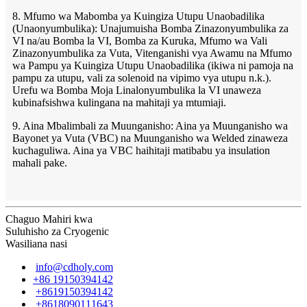
8. Mfumo wa Mabomba ya Kuingiza Utupu Unaobadilika
(Unaonyumbulika): Unajumuisha Bomba Zinazonyumbulika za
VI na/au Bomba la VI, Bomba za Kuruka, Mfumo wa Vali
Zinazonyumbulika za Vuta, Vitenganishi vya Awamu na Mfumo
wa Pampu ya Kuingiza Utupu Unaobadilika (ikiwa ni pamoja na
pampu za utupu, vali za solenoid na vipimo vya utupu n.k.).
Urefu wa Bomba Moja Linalonyumbulika la VI unaweza
kubinafsishwa kulingana na mahitaji ya mtumiaji.
9. Aina Mbalimbali za Muunganisho: Aina ya Muunganisho wa
Bayonet ya Vuta (VBC) na Muunganisho wa Welded zinaweza
kuchaguliwa. Aina ya VBC haihitaji matibabu ya insulation
mahali pake.
Chaguo Mahiri kwa
Suluhisho za Cryogenic
Wasiliana nasi
info@cdholy.com
+86 19150394142
+8619150394142
+8618090111643