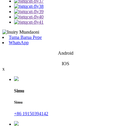
Tuma Barua Pepe
WhatsApp
Android
IOS
x
Simu
Simu
+86 19150394142