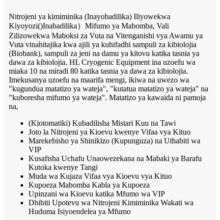
Nitrojeni ya kimiminika (Inayobadilika) Iliyowekwa
Kiyoyozi
()
Inabadilika
）
Mifumo ya Mabomba, Vali
Zilizowekwa Maboksi za Vuta na Vitenganishi vya Awamu ya
Vuta vinahitajika kwa ajili ya kuhifadhi sampuli za kibiolojia
(Biobank), sampuli za jeni na damu ya kitovu katika tasnia ya
dawa za kibiolojia. HL Cryogenic Equipment ina uzoefu wa
miaka 10 na miradi 80 katika tasnia ya dawa za kibiolojia.
Imekusanya uzoefu na maarifa mengi, ikiwa na uwezo wa
"kugundua matatizo ya wateja", "kutatua matatizo ya wateja" na
"kuboresha mifumo ya wateja". Matatizo ya kawaida ni pamoja
na,
(Kiotomatiki) Kubadilisha Mistari Kuu na Tawi
Joto la Nitrojeni ya Kioevu kwenye Vifaa vya Kituo
Marekebisho ya Shinikizo (Kupunguza) na Uthabiti wa
VIP
Kusafisha Uchafu Unaowezekana na Mabaki ya Barafu
Kutoka kwenye Tangi
Muda wa Kujaza Vifaa vya Kioevu vya Kituo
Kupoeza Mabomba Kabla ya Kupoeza
Upinzani wa Kioevu katika Mfumo wa VIP
Dhibiti Upotevu wa Nitrojeni Kimiminika Wakati wa
Huduma Isiyoendelea ya Mfumo