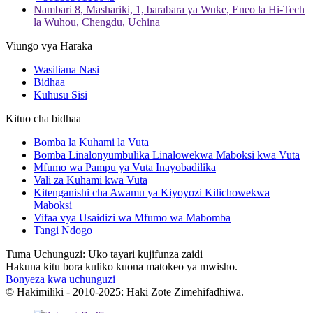
Nambari 8, Mashariki, 1, barabara ya Wuke, Eneo la Hi-Tech
la Wuhou, Chengdu, Uchina
Viungo vya Haraka
Wasiliana Nasi
Bidhaa
Kuhusu Sisi
Kituo cha bidhaa
Bomba la Kuhami la Vuta
Bomba Linalonyumbulika Linalowekwa Maboksi kwa Vuta
Mfumo wa Pampu ya Vuta Inayobadilika
Vali za Kuhami kwa Vuta
Kitenganishi cha Awamu ya Kiyoyozi Kilichowekwa
Maboksi
Vifaa vya Usaidizi wa Mfumo wa Mabomba
Tangi Ndogo
Tuma Uchunguzi: Uko tayari kujifunza zaidi
Hakuna kitu bora kuliko kuona matokeo ya mwisho.
Bonyeza kwa uchunguzi
© Hakimiliki - 2010-2025: Haki Zote Zimehifadhiwa.