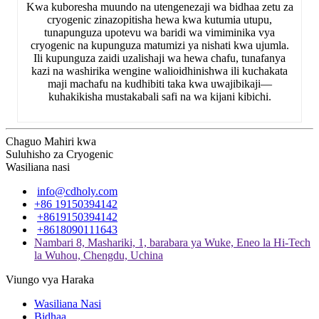
Kwa kuboresha muundo na utengenezaji wa bidhaa zetu za
cryogenic zinazopitisha hewa kwa kutumia utupu,
tunapunguza upotevu wa baridi wa vimiminika vya
cryogenic na kupunguza matumizi ya nishati kwa ujumla.
Ili kupunguza zaidi uzalishaji wa hewa chafu, tunafanya
kazi na washirika wengine walioidhinishwa ili kuchakata
maji machafu na kudhibiti taka kwa uwajibikaji—
kuhakikisha mustakabali safi na wa kijani kibichi.
Chaguo Mahiri kwa
Suluhisho za Cryogenic
Wasiliana nasi
info@cdholy.com
+86 19150394142
+8619150394142
+8618090111643
Nambari 8, Mashariki, 1, barabara ya Wuke, Eneo la Hi-Tech
la Wuhou, Chengdu, Uchina
Viungo vya Haraka
Wasiliana Nasi
Bidhaa