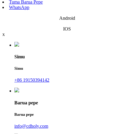
Tuma Barua Pepe
WhatsApp
Android
IOS
x
Simu
Simu
+86 19150394142
Barua pepe
Barua pepe
info@cdholy.com