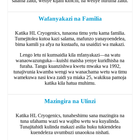
salama zaidi, wenye kijani kibichi, na wenye huruma zaidi.
Wafanyakazi na Familia
Katika HL Cryogenics, tunaona timu yetu kama familia.
Tumejitolea kutoa kazi salama, mafunzo yanayoendelea,
bima kamili ya afya na kustaafu, na usaidizi wa makazi.
Lengo letu ni kumsaidia kila mfanyakazi—na watu
wanaowazunguka—kuishi maisha yenye kuridhisha na
furaha. Tangu kuanzishwa kwetu mwaka wa 1992,
tunajivunia kwamba wengi wa wanachama wetu wa timu
wamekuwa nasi kwa zaidi ya miaka 25, wakikua pamoja
katika kila hatua muhimu.
Mazingira na Ulinzi
Katika HL Cryogenics, tunaheshimu sana mazingira na
tuna ufahamu wazi wa wajibu wetu wa kuyalinda.
Tunajitahidi kulinda makazi asilia huku tukiendelea
kuendeleza uvumbuzi unaookoa nishati.