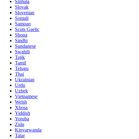
Sinhala
Slovak
Slovenian
Somali
Samoan
Scots Gaelic
Shona
Sindhi
Sundanese
Swahili
Tajik
Tamil
Telugu
Thai
Ukrainian
Urdu
Uzbek
Vietnamese
Welsh
Xhosa
Yiddish
Yoruba
Zulu
Kinyarwanda
Tatar