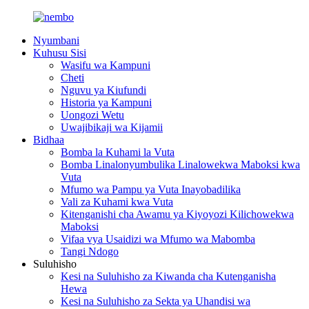
Nyumbani
Kuhusu Sisi
Wasifu wa Kampuni
Cheti
Nguvu ya Kiufundi
Historia ya Kampuni
Uongozi Wetu
Uwajibikaji wa Kijamii
Bidhaa
Bomba la Kuhami la Vuta
Bomba Linalonyumbulika Linalowekwa Maboksi kwa
Vuta
Mfumo wa Pampu ya Vuta Inayobadilika
Vali za Kuhami kwa Vuta
Kitenganishi cha Awamu ya Kiyoyozi Kilichowekwa
Maboksi
Vifaa vya Usaidizi wa Mfumo wa Mabomba
Tangi Ndogo
Suluhisho
Kesi na Suluhisho za Kiwanda cha Kutenganisha
Hewa
Kesi na Suluhisho za Sekta ya Uhandisi wa