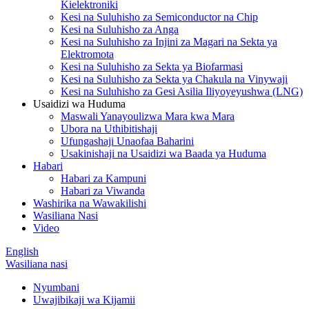
Kielektroniki
Kesi na Suluhisho za Semiconductor na Chip
Kesi na Suluhisho za Anga
Kesi na Suluhisho za Injini za Magari na Sekta ya
Elektromota
Kesi na Suluhisho za Sekta ya Biofarmasi
Kesi na Suluhisho za Sekta ya Chakula na Vinywaji
Kesi na Suluhisho za Gesi Asilia Iliyoyeyushwa (LNG)
Usaidizi wa Huduma
Maswali Yanayoulizwa Mara kwa Mara
Ubora na Uthibitishaji
Ufungashaji Unaofaa Baharini
Usakinishaji na Usaidizi wa Baada ya Huduma
Habari
Habari za Kampuni
Habari za Viwanda
Washirika na Wawakilishi
Wasiliana Nasi
Video
English
Wasiliana nasi
Nyumbani
Uwajibikaji wa Kijamii