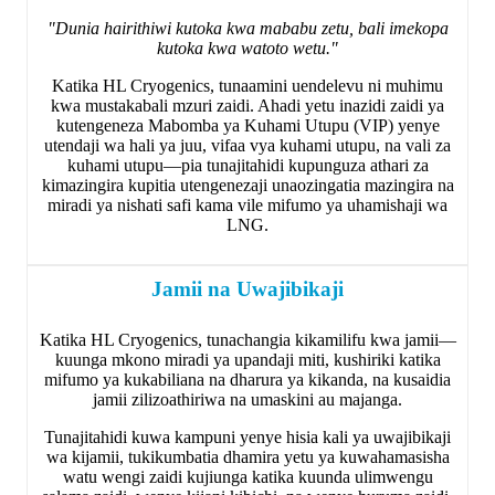
"Dunia hairithiwi kutoka kwa mababu zetu, bali imekopa
kutoka kwa watoto wetu."
Katika HL Cryogenics, tunaamini uendelevu ni muhimu
kwa mustakabali mzuri zaidi. Ahadi yetu inazidi zaidi ya
kutengeneza Mabomba ya Kuhami Utupu (VIP) yenye
utendaji wa hali ya juu, vifaa vya kuhami utupu, na vali za
kuhami utupu—pia tunajitahidi kupunguza athari za
kimazingira kupitia utengenezaji unaozingatia mazingira na
miradi ya nishati safi kama vile mifumo ya uhamishaji wa
LNG.
Jamii na Uwajibikaji
Katika HL Cryogenics, tunachangia kikamilifu kwa jamii—
kuunga mkono miradi ya upandaji miti, kushiriki katika
mifumo ya kukabiliana na dharura ya kikanda, na kusaidia
jamii zilizoathiriwa na umaskini au majanga.
Tunajitahidi kuwa kampuni yenye hisia kali ya uwajibikaji
wa kijamii, tukikumbatia dhamira yetu ya kuwahamasisha
watu wengi zaidi kujiunga katika kuunda ulimwengu