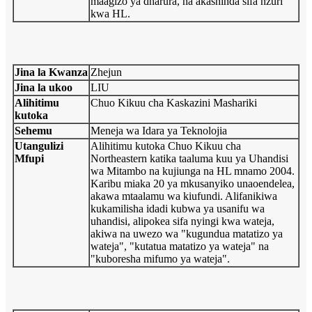
maagizo ya dharura, na akashinda sifa nzuri
kwa HL.
Jina la Kwanza
Zhejun
Jina la ukoo
LIU
Alihitimu
Chuo Kikuu cha Kaskazini Mashariki
kutoka
Sehemu
Meneja wa Idara ya Teknolojia
Utangulizi
Alihitimu kutoka Chuo Kikuu cha
Mfupi
Northeastern katika taaluma kuu ya Uhandisi
wa Mitambo na kujiunga na HL mnamo 2004.
Karibu miaka 20 ya mkusanyiko unaoendelea,
akawa mtaalamu wa kiufundi. Alifanikiwa
kukamilisha idadi kubwa ya usanifu wa
uhandisi, alipokea sifa nyingi kwa wateja,
akiwa na uwezo wa "kugundua matatizo ya
wateja", "kutatua matatizo ya wateja" na
"kuboresha mifumo ya wateja".