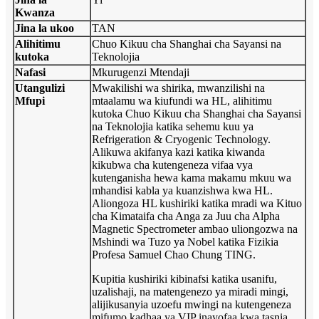
Kwanza
Jina la ukoo
TAN
Alihitimu
Chuo Kikuu cha Shanghai cha Sayansi na
kutoka
Teknolojia
Nafasi
Mkurugenzi Mtendaji
Utangulizi
Mwakilishi wa shirika, mwanzilishi na
Mfupi
mtaalamu wa kiufundi wa HL, alihitimu
kutoka Chuo Kikuu cha Shanghai cha Sayansi
na Teknolojia katika sehemu kuu ya
Refrigeration & Cryogenic Technology.
Alikuwa akifanya kazi katika kiwanda
kikubwa cha kutengeneza vifaa vya
kutenganisha hewa kama makamu mkuu wa
mhandisi kabla ya kuanzishwa kwa HL.
Aliongoza HL kushiriki katika mradi wa Kituo
cha Kimataifa cha Anga za Juu cha Alpha
Magnetic Spectrometer ambao uliongozwa na
Mshindi wa Tuzo ya Nobel katika Fizikia
Profesa Samuel Chao Chung TING.
Kupitia kushiriki kibinafsi katika usanifu,
uzalishaji, na matengenezo ya miradi mingi,
alijikusanyia uzoefu mwingi na kutengeneza
mifumo kadhaa ya VIP inayofaa kwa tasnia