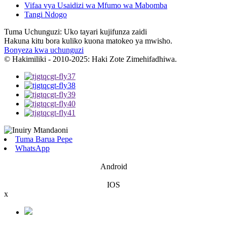
Vifaa vya Usaidizi wa Mfumo wa Mabomba
Tangi Ndogo
Tuma Uchunguzi: Uko tayari kujifunza zaidi
Hakuna kitu bora kuliko kuona matokeo ya mwisho.
Bonyeza kwa uchunguzi
© Hakimiliki - 2010-2025: Haki Zote Zimehifadhiwa.
Tuma Barua Pepe
WhatsApp
Android
IOS
x