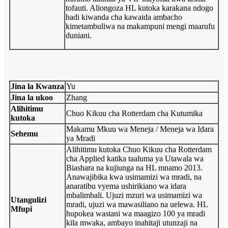
tofauti. Aliongoza HL kutoka karakana ndogo
hadi kiwanda cha kawaida ambacho
kimetambuliwa na makampuni mengi maarufu
duniani.
Jina la Kwanza
Yu
Jina la ukoo
Zhang
Alihitimu
Chuo Kikuu cha Rotterdam cha Kutumika
kutoka
Makamu Mkuu wa Meneja / Meneja wa Idara
Sehemu
ya Mradi
Alihitimu kutoka Chuo Kikuu cha Rotterdam
cha Applied katika taaluma ya Utawala wa
Biashara na kujiunga na HL mnamo 2013.
Anawajibika kwa usimamizi wa mradi, na
anaratibu vyema ushirikiano wa idara
mbalimbali. Ujuzi mzuri wa usimamizi wa
Utangulizi
mradi, ujuzi wa mawasiliano na uelewa. HL
Mfupi
hupokea wastani wa maagizo 100 ya mradi
kila mwaka, ambayo inahitaji utunzaji na