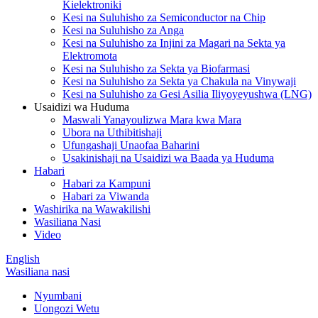
Kielektroniki
Kesi na Suluhisho za Semiconductor na Chip
Kesi na Suluhisho za Anga
Kesi na Suluhisho za Injini za Magari na Sekta ya
Elektromota
Kesi na Suluhisho za Sekta ya Biofarmasi
Kesi na Suluhisho za Sekta ya Chakula na Vinywaji
Kesi na Suluhisho za Gesi Asilia Iliyoyeyushwa (LNG)
Usaidizi wa Huduma
Maswali Yanayoulizwa Mara kwa Mara
Ubora na Uthibitishaji
Ufungashaji Unaofaa Baharini
Usakinishaji na Usaidizi wa Baada ya Huduma
Habari
Habari za Kampuni
Habari za Viwanda
Washirika na Wawakilishi
Wasiliana Nasi
Video
English
Wasiliana nasi
Nyumbani
Uongozi Wetu