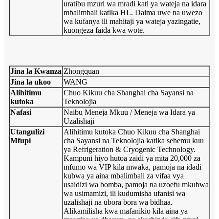
uratibu mzuri wa mradi kati ya wateja na idara
mbalimbali katika HL. Daima uwe na uwezo
wa kufanya ili mahitaji ya wateja yazingatie,
kuongeza faida kwa wote.
Jina la Kwanza
Zhongquan
Jina la ukoo
WANG
Alihitimu
Chuo Kikuu cha Shanghai cha Sayansi na
kutoka
Teknolojia
Nafasi
Naibu Meneja Mkuu / Meneja wa Idara ya
Uzalishaji
Utangulizi
Alihitimu kutoka Chuo Kikuu cha Shanghai
Mfupi
cha Sayansi na Teknolojia katika sehemu kuu
ya Refrigeration & Cryogenic Technology.
Kampuni hiyo hutoa zaidi ya mita 20,000 za
mfumo wa VIP kila mwaka, pamoja na idadi
kubwa ya aina mbalimbali za vifaa vya
usaidizi wa bomba, pamoja na uzoefu mkubwa
wa usimamizi, ili kudumisha ufanisi wa
uzalishaji na ubora bora wa bidhaa.
Alikamilisha kwa mafanikio kila aina ya