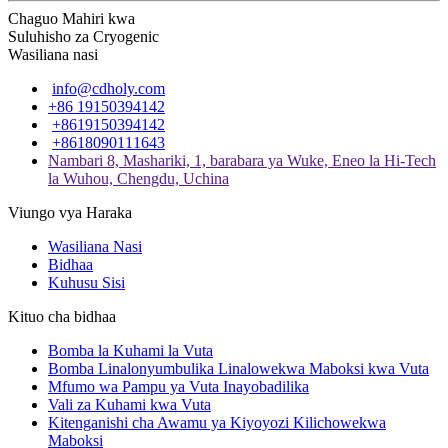
Chaguo Mahiri kwa
Suluhisho za Cryogenic
Wasiliana nasi
info@cdholy.com
+86 19150394142
+8619150394142
+8618090111643
Nambari 8, Mashariki, 1, barabara ya Wuke, Eneo la Hi-Tech
la Wuhou, Chengdu, Uchina
Viungo vya Haraka
Wasiliana Nasi
Bidhaa
Kuhusu Sisi
Kituo cha bidhaa
Bomba la Kuhami la Vuta
Bomba Linalonyumbulika Linalowekwa Maboksi kwa Vuta
Mfumo wa Pampu ya Vuta Inayobadilika
Vali za Kuhami kwa Vuta
Kitenganishi cha Awamu ya Kiyoyozi Kilichowekwa
Maboksi