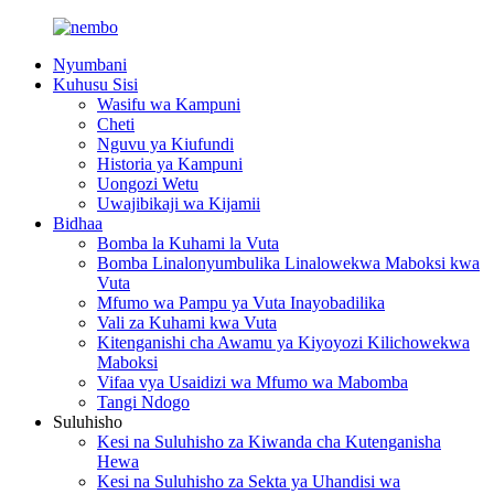
Nyumbani
Kuhusu Sisi
Wasifu wa Kampuni
Cheti
Nguvu ya Kiufundi
Historia ya Kampuni
Uongozi Wetu
Uwajibikaji wa Kijamii
Bidhaa
Bomba la Kuhami la Vuta
Bomba Linalonyumbulika Linalowekwa Maboksi kwa
Vuta
Mfumo wa Pampu ya Vuta Inayobadilika
Vali za Kuhami kwa Vuta
Kitenganishi cha Awamu ya Kiyoyozi Kilichowekwa
Maboksi
Vifaa vya Usaidizi wa Mfumo wa Mabomba
Tangi Ndogo
Suluhisho
Kesi na Suluhisho za Kiwanda cha Kutenganisha
Hewa
Kesi na Suluhisho za Sekta ya Uhandisi wa