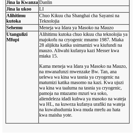
Jina la Kwanza
Danlin
Jina la ukoo
LI
Alihitimu
Chuo Kikuu cha Shanghai cha Sayansi na
kutoka
Teknolojia
Sehemu
Meneja wa Idara ya Masoko na Mauzo
Utangulizi
Alihitimu kutoka chuo kikuu cha teknolojia ya
Mfupi
majokofu na cryogenic mnamo 1987. Miaka
28 alijikita katika usimamizi wa kiufundi na
mauzo. Aliwahi kufanya kazi Messer kwa
miaka 15.
Kama meneja wa Idara ya Masoko na Mauzo,
na mwanafunzi mwenzake Bw. Tan, ana
uelewa wa kina wa tasnia ya cryogenic na
matumizi katika masomo na kazi. Kwa ujuzi
wa kina wa taaluma na tasnia ya cryogenic,
pamoja na mtazamo mzuri wa soko,
aliendeleza idadi kubwa ya masoko na wateja
wa HL, na kuweza kufanya urafiki na wateja
na kuwahudumia kwa muda mrefu au hata
kwa maisha yote.