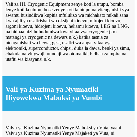
Vali za HL Cryogenic Equipment zenye koti la utupu, bomba
lenye koti la utupu, hose zenye koti la utupu na vitenganishi vya
awamu husindikwa kupitia mfululizo wa michakato mikali sana
kwa ajili ya usafirishaji wa oksijeni kioevu, nitrojeni kioevu,
argoni kioevu, hidrojeni kioevu, heliamu kioevu, LEG na LNG,
na bidhaa hizi huhudumiwa kwa vifaa vya cryogenic (km
matangi ya cryogenic na dewars n.k.) katika tasnia za
utenganishaji wa hewa, gesi, usafiri wa anga, vifaa vya
elektroniki, superconductor, chipsi, duka la dawa, benki ya simu,
chakula na vinywaji, uundaji wa otomatiki, bidhaa za mpira na
utafiti wa kisayansi n.k.
Vali ya Kuzima ya Nyumatiki
Iliyowekwa Maboksi ya Vumbi
Valvu ya Kuzima Nyumatiki Yenye Maboksi ya Vuta, yaani
Valvu ya Kuzima Nyumatiki Yenye Majaketi ya Vuta, ni