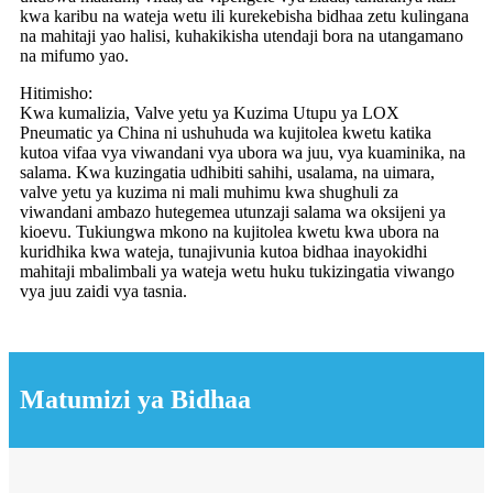
kwa karibu na wateja wetu ili kurekebisha bidhaa zetu kulingana
na mahitaji yao halisi, kuhakikisha utendaji bora na utangamano
na mifumo yao.
Hitimisho:
Kwa kumalizia, Valve yetu ya Kuzima Utupu ya LOX
Pneumatic ya China ni ushuhuda wa kujitolea kwetu katika
kutoa vifaa vya viwandani vya ubora wa juu, vya kuaminika, na
salama. Kwa kuzingatia udhibiti sahihi, usalama, na uimara,
valve yetu ya kuzima ni mali muhimu kwa shughuli za
viwandani ambazo hutegemea utunzaji salama wa oksijeni ya
kioevu. Tukiungwa mkono na kujitolea kwetu kwa ubora na
kuridhika kwa wateja, tunajivunia kutoa bidhaa inayokidhi
mahitaji mbalimbali ya wateja wetu huku tukizingatia viwango
vya juu zaidi vya tasnia.
Matumizi ya Bidhaa