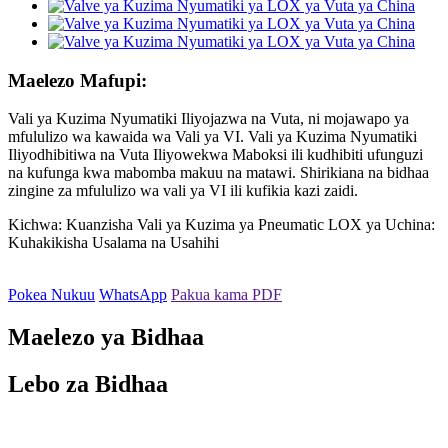
Maelezo Mafupi:
Vali ya Kuzima Nyumatiki Iliyojazwa na Vuta, ni mojawapo ya
mfululizo wa kawaida wa Vali ya VI. Vali ya Kuzima Nyumatiki
Iliyodhibitiwa na Vuta Iliyowekwa Maboksi ili kudhibiti ufunguzi
na kufunga kwa mabomba makuu na matawi. Shirikiana na bidhaa
zingine za mfululizo wa vali ya VI ili kufikia kazi zaidi.
Kichwa: Kuanzisha Vali ya Kuzima ya Pneumatic LOX ya Uchina:
Kuhakikisha Usalama na Usahihi
Pokea Nukuu
WhatsApp
Pakua kama PDF
Maelezo ya Bidhaa
Lebo za Bidhaa