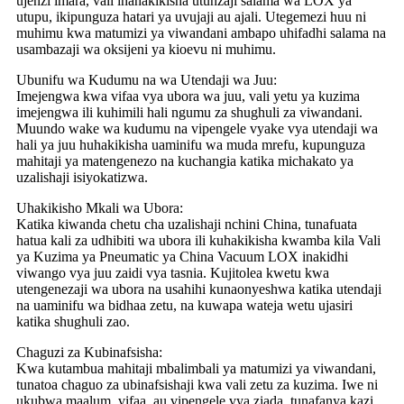
ujenzi imara, vali inahakikisha utunzaji salama wa LOX ya
utupu, ikipunguza hatari ya uvujaji au ajali. Utegemezi huu ni
muhimu kwa matumizi ya viwandani ambapo uhifadhi salama na
usambazaji wa oksijeni ya kioevu ni muhimu.
Ubunifu wa Kudumu na wa Utendaji wa Juu:
Imejengwa kwa vifaa vya ubora wa juu, vali yetu ya kuzima
imejengwa ili kuhimili hali ngumu za shughuli za viwandani.
Muundo wake wa kudumu na vipengele vyake vya utendaji wa
hali ya juu huhakikisha uaminifu wa muda mrefu, kupunguza
mahitaji ya matengenezo na kuchangia katika michakato ya
uzalishaji isiyokatizwa.
Uhakikisho Mkali wa Ubora:
Katika kiwanda chetu cha uzalishaji nchini China, tunafuata
hatua kali za udhibiti wa ubora ili kuhakikisha kwamba kila Vali
ya Kuzima ya Pneumatic ya China Vacuum LOX inakidhi
viwango vya juu zaidi vya tasnia. Kujitolea kwetu kwa
utengenezaji wa ubora na usahihi kunaonyeshwa katika utendaji
na uaminifu wa bidhaa zetu, na kuwapa wateja wetu ujasiri
katika shughuli zao.
Chaguzi za Kubinafsisha:
Kwa kutambua mahitaji mbalimbali ya matumizi ya viwandani,
tunatoa chaguo za ubinafsishaji kwa vali zetu za kuzima. Iwe ni
ukubwa maalum, vifaa, au vipengele vya ziada, tunafanya kazi