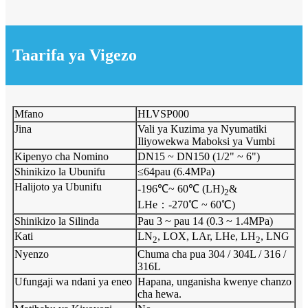
Taarifa ya Vigezo
Mfano
HLVSP000
Jina
Vali ya Kuzima ya Nyumatiki
Iliyowekwa Maboksi ya Vumbi
Kipenyo cha Nomino
DN15 ~ DN150 (1/2" ~ 6")
Shinikizo la Ubunifu
≤64pau (6.4MPa)
Halijoto ya Ubunifu
-196℃~ 60℃ (LH)
&
2
LHe：-270℃ ~ 60℃)
Shinikizo la Silinda
Pau 3 ~ pau 14 (0.3 ~ 1.4MPa)
Kati
LN
, LOX, LAr, LHe, LH
, LNG
2
2
Nyenzo
Chuma cha pua 304 / 304L / 316 /
316L
Ufungaji wa ndani ya eneo
Hapana, unganisha kwenye chanzo
cha hewa.