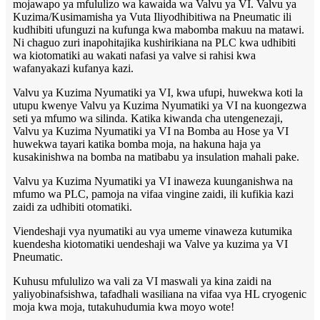
mojawapo ya mfululizo wa kawaida wa Valvu ya VI. Valvu ya
Kuzima/Kusimamisha ya Vuta Iliyodhibitiwa na Pneumatic ili
kudhibiti ufunguzi na kufunga kwa mabomba makuu na matawi.
Ni chaguo zuri inapohitajika kushirikiana na PLC kwa udhibiti
wa kiotomatiki au wakati nafasi ya valve si rahisi kwa
wafanyakazi kufanya kazi.
Valvu ya Kuzima Nyumatiki ya VI, kwa ufupi, huwekwa koti la
utupu kwenye Valvu ya Kuzima Nyumatiki ya VI na kuongezwa
seti ya mfumo wa silinda. Katika kiwanda cha utengenezaji,
Valvu ya Kuzima Nyumatiki ya VI na Bomba au Hose ya VI
huwekwa tayari katika bomba moja, na hakuna haja ya
kusakinishwa na bomba na matibabu ya insulation mahali pake.
Valvu ya Kuzima Nyumatiki ya VI inaweza kuunganishwa na
mfumo wa PLC, pamoja na vifaa vingine zaidi, ili kufikia kazi
zaidi za udhibiti otomatiki.
Viendeshaji vya nyumatiki au vya umeme vinaweza kutumika
kuendesha kiotomatiki uendeshaji wa Valve ya kuzima ya VI
Pneumatic.
Kuhusu mfululizo wa vali za VI maswali ya kina zaidi na
yaliyobinafsishwa, tafadhali wasiliana na vifaa vya HL cryogenic
moja kwa moja, tutakuhudumia kwa moyo wote!