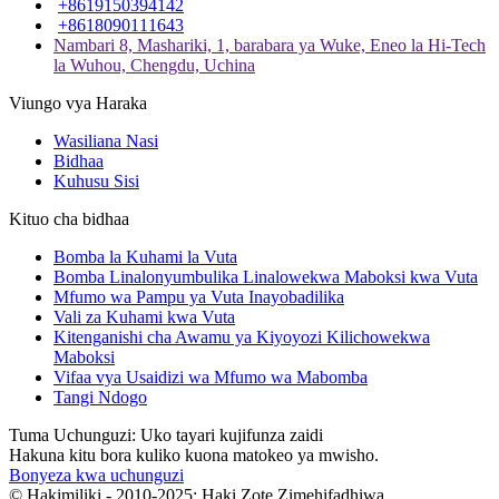
+8619150394142
+8618090111643
Nambari 8, Mashariki, 1, barabara ya Wuke, Eneo la Hi-Tech
la Wuhou, Chengdu, Uchina
Viungo vya Haraka
Wasiliana Nasi
Bidhaa
Kuhusu Sisi
Kituo cha bidhaa
Bomba la Kuhami la Vuta
Bomba Linalonyumbulika Linalowekwa Maboksi kwa Vuta
Mfumo wa Pampu ya Vuta Inayobadilika
Vali za Kuhami kwa Vuta
Kitenganishi cha Awamu ya Kiyoyozi Kilichowekwa
Maboksi
Vifaa vya Usaidizi wa Mfumo wa Mabomba
Tangi Ndogo
Tuma Uchunguzi: Uko tayari kujifunza zaidi
Hakuna kitu bora kuliko kuona matokeo ya mwisho.
Bonyeza kwa uchunguzi
© Hakimiliki - 2010-2025: Haki Zote Zimehifadhiwa.