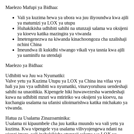
Maelezo Mafupi ya Bidhaa:
Vali ya kuzima hewa ya ubora wa juu iliyoundwa kwa ajili
ya matumizi ya LOX ya utupu
Huhakikisha udhibiti sahihi na utunzaji salama wa oksijeni
ya kioevu katika mazingira ya viwanda
Imetengenezwa na kiwanda kinachoongoza cha uzalishaji
nchini China
Imeundwa ili kukidhi viwango vikali vya tasnia kwa ajili
ya uaminifu na utendaji
Maelezo ya Bidhaa:
Udhibiti wa Juu wa Nyumatiki:
Valve yetu ya Kuzima Utupu ya LOX ya China ina vifaa vya
hali ya juu vya udhibiti wa nyumatiki, vinavyoruhusu uendeshaji
sahihi na unaoitikia. Kipengele hiki huwawezesha waendeshaji
kuwa na udhibiti mzuri wa mtiririko wa oksijeni ya kioevu, na
kuchangia usalama na ufanisi ulioimarishwa katika michakato ya
viwanda.
Hatua za Usalama Zinazoaminika:
Usalama ni kipaumbele cha juu katika muundo wa vali yetu ya
kuzima. Kwa vipengele vya usalama vilivyojengewa ndani na