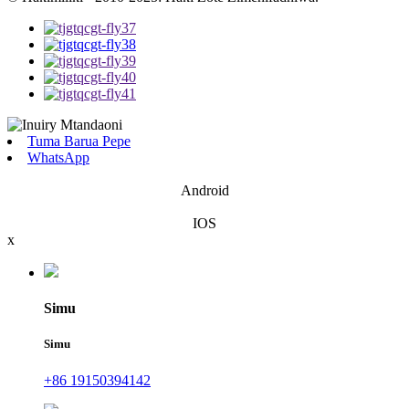
Tuma Barua Pepe
WhatsApp
Android
IOS
x
Simu
Simu
+86 19150394142