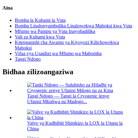
Aina
Bomba la Kuhami la Vuta
Bomba Linalonyumbulika Linalowekwa Maboksi kwa Vuta
Mfumo wa Pampu ya Vuta Inayobadilika
Vali za Kuhami kwa Vuta
Kitenganishi cha Awamu ya Kiyoyozi Kilichowekwa
Maboksi
Vifaa vya Usaidizi wa Mfumo wa Mabomba
Tangi Ndogo
Bidhaa zilizoangaziwa
Tangi Ndogo — Tangi la Cryogenic lenye
Ufanisi Mkubwa na Madogo...
Valve ya Kudhibiti Shinikizo la LOX la Utupu la
China