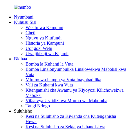
Nyumbani
Kuhusu Sisi
Wasifu wa Kampuni
Cheti
Nguvu ya Kiufundi
Historia ya Kampuni
Uongozi Wetu
Uwajibikaji wa Kijamii
Bidhaa
Bomba la Kuhami la Vuta
Bomba Linalonyumbulika Linalowekwa Maboksi kwa
Vuta
Mfumo wa Pampu ya Vuta Inayobadilika
Vali za Kuhami kwa Vuta
Kitenganishi cha Awamu ya Kiyoyozi Kilichowekwa
Maboksi
Vifaa vya Usaidizi wa Mfumo wa Mabomba
Tangi Ndogo
Suluhisho
Kesi na Suluhisho za Kiwanda cha Kutenganisha
Hewa
Kesi na Suluhisho za Sekta ya Uhandisi wa