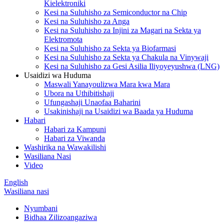
Kielektroniki
Kesi na Suluhisho za Semiconductor na Chip
Kesi na Suluhisho za Anga
Kesi na Suluhisho za Injini za Magari na Sekta ya
Elektromota
Kesi na Suluhisho za Sekta ya Biofarmasi
Kesi na Suluhisho za Sekta ya Chakula na Vinywaji
Kesi na Suluhisho za Gesi Asilia Iliyoyeyushwa (LNG)
Usaidizi wa Huduma
Maswali Yanayoulizwa Mara kwa Mara
Ubora na Uthibitishaji
Ufungashaji Unaofaa Baharini
Usakinishaji na Usaidizi wa Baada ya Huduma
Habari
Habari za Kampuni
Habari za Viwanda
Washirika na Wawakilishi
Wasiliana Nasi
Video
English
Wasiliana nasi
Nyumbani
Bidhaa Zilizoangaziwa