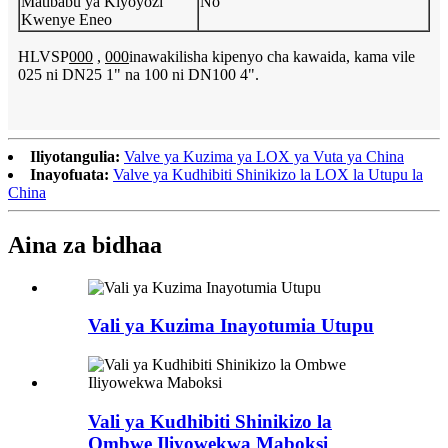
Matibabu ya Kiyoyozi
No
Kwenye Eneo
HLVSP
000
,
000
inawakilisha kipenyo cha kawaida, kama vile
025 ni DN25 1" na 100 ni DN100 4".
Iliyotangulia:
Valve ya Kuzima ya LOX ya Vuta ya China
Inayofuata:
Valve ya Kudhibiti Shinikizo la LOX la Utupu la
China
Aina za bidhaa
Vali ya Kuzima Inayotumia Utupu
Vali ya Kudhibiti Shinikizo la
Ombwe Iliyowekwa Maboksi